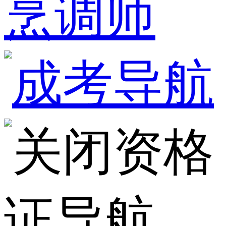
烹调师
资格
证导航