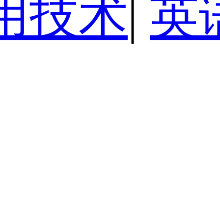
用技术
|
英