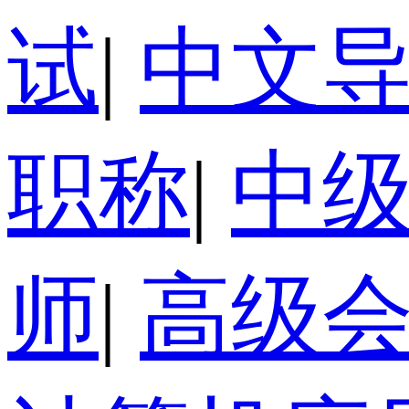
试
|
中文
职称
|
中
师
|
高级