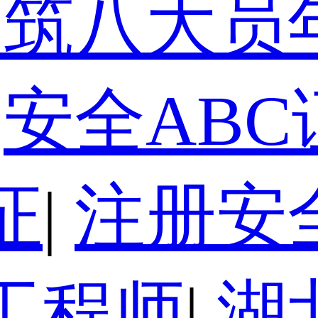
建筑八大员
安全ABC
证
|
注册安
工程师
|
湖