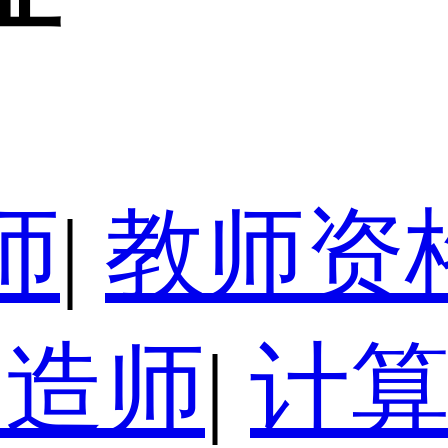
师
|
教师资
建造师
|
计