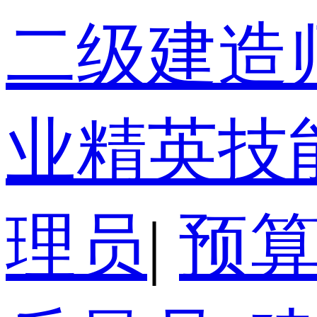
二级建造
业精英技
理员
|
预