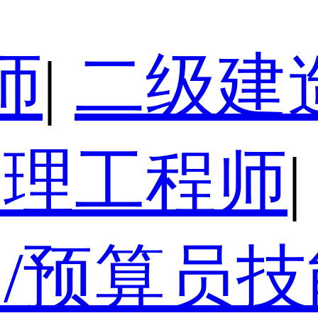
师
|
二级建
监理工程师
|
/预算员