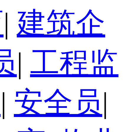
育
|
建筑企
员
|
工程监
员
|
安全员
|