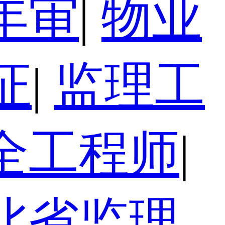
年审
|
物业
证
|
监理工
全工程师
|
北省监理