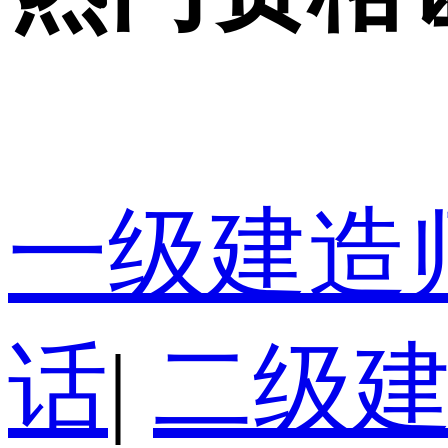
一级建造
话
|
二级