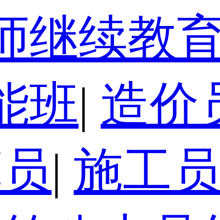
师继续教
能班
|
造价
算员
|
施工