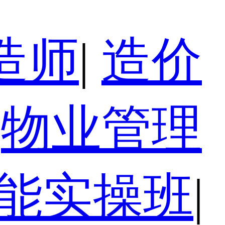
造师
|
造价
物业管理
技能实操班
|