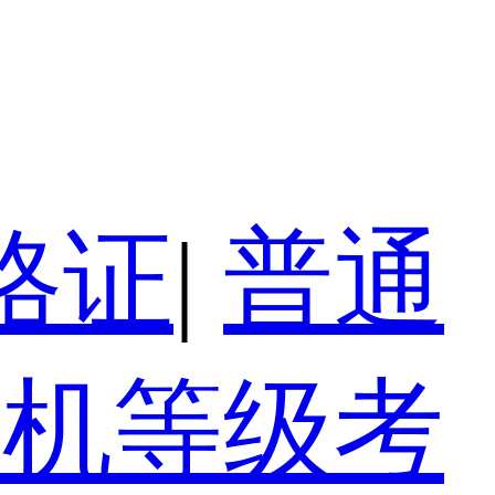
格证
|
普通
算机等级考