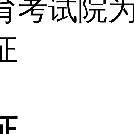
育考试院
证
证