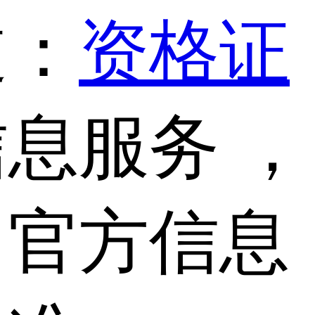
道：
资格证
息服务 ，
，官方信息