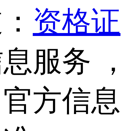
道：
资格证
息服务 ，
，官方信息