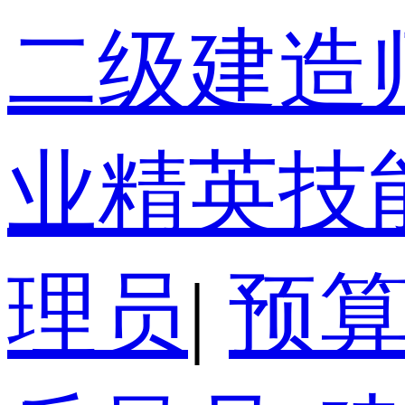
二级建造
业精英技
理员
|
预