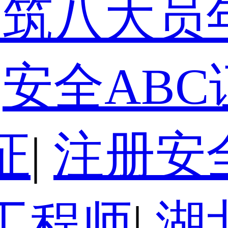
建筑八大员
安全ABC
证
|
注册安
工程师
|
湖