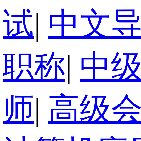
试
|
中文
职称
|
中
师
|
高级