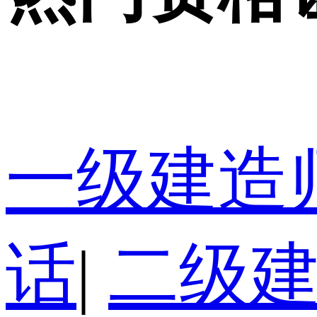
一级建造
话
|
二级