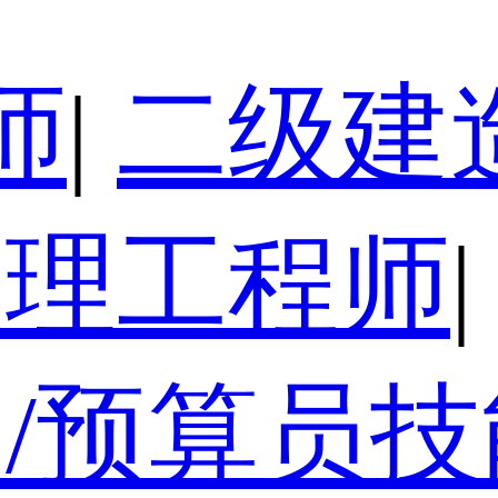
师
|
二级建
监理工程师
|
/预算员