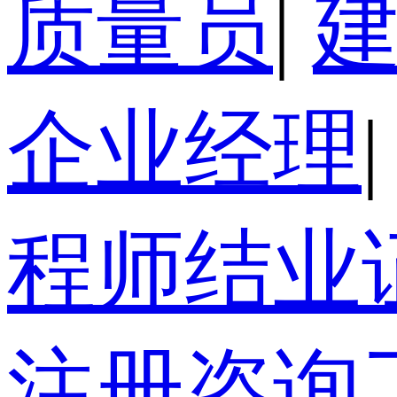
质量员
|
企业经理
|
程师结业
注册咨询