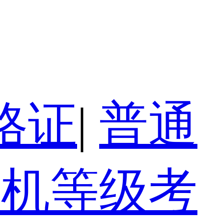
格证
|
普通
算机等级考