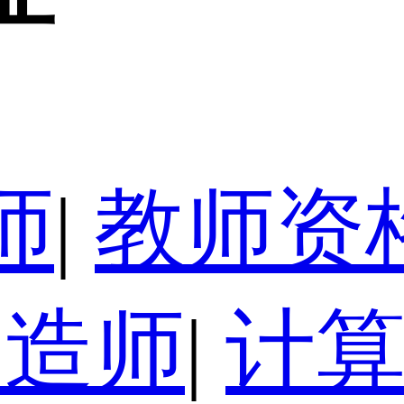
师
|
教师资
建造师
|
计