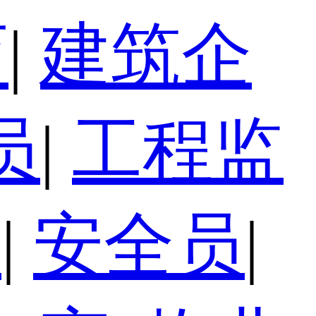
育
|
建筑企
员
|
工程监
员
|
安全员
|