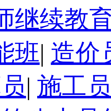
师继续教
能班
|
造价
算员
|
施工