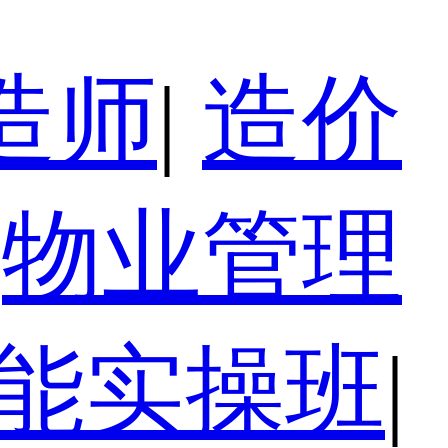
造师
|
造价
物业管理
技能实操班
|