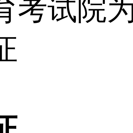
育考试院
证
证