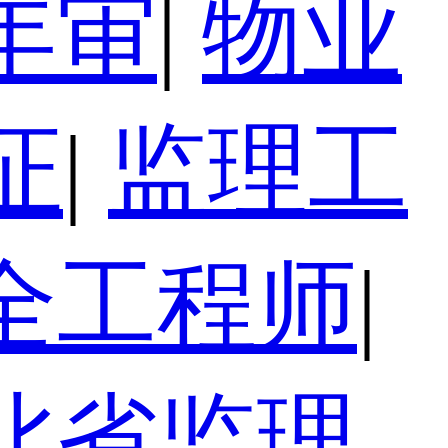
年审
|
物业
证
|
监理工
全工程师
|
北省监理