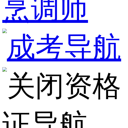
烹调师
资格
证导航