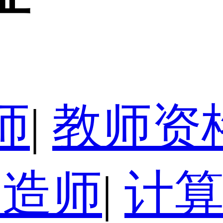
师
|
教师资
建造师
|
计