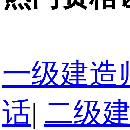
一级建造
话
|
二级