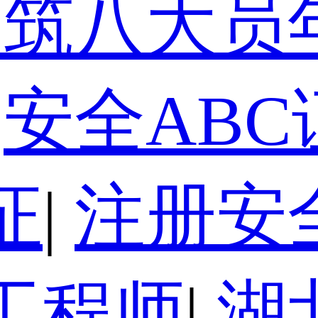
建筑八大员
安全ABC
证
|
注册安
工程师
|
湖