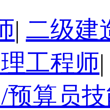
师
|
二级建
监理工程师
|
/预算员