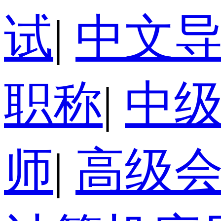
试
|
中文
职称
|
中
师
|
高级