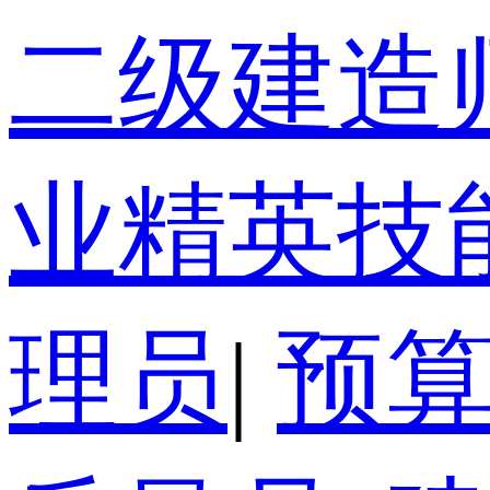
二级建造
业精英技
理员
|
预