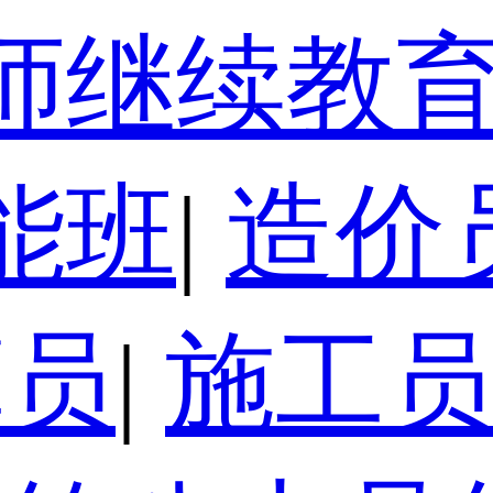
师继续教
能班
|
造价
算员
|
施工