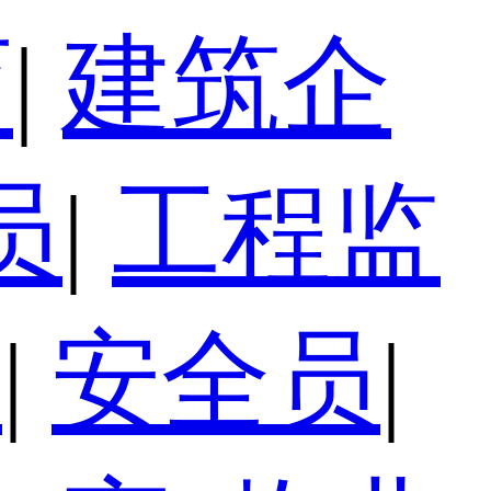
育
|
建筑企
员
|
工程监
员
|
安全员
|