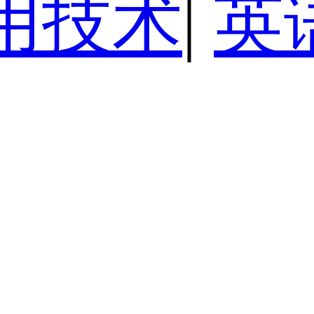
用技术
|
英