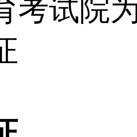
育考试院
证
证