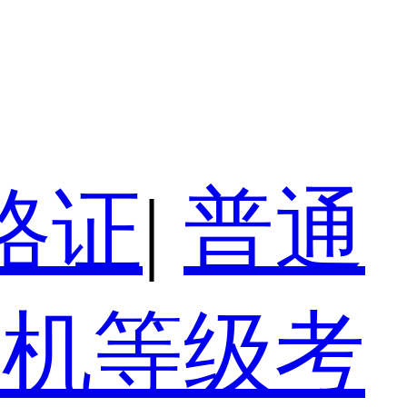
格证
|
普通
算机等级考