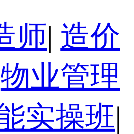
造师
|
造价
物业管理
技能实操班
|