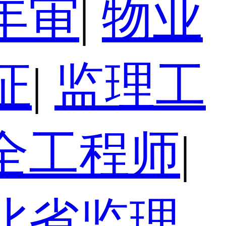
年审
|
物业
证
|
监理工
全工程师
|
北省监理