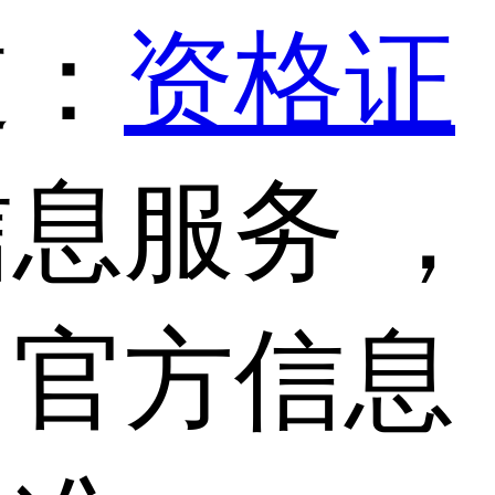
道：
资格证
息服务 ，
，官方信息