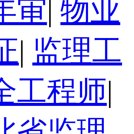
年审
|
物业
证
|
监理工
全工程师
|
北省监理