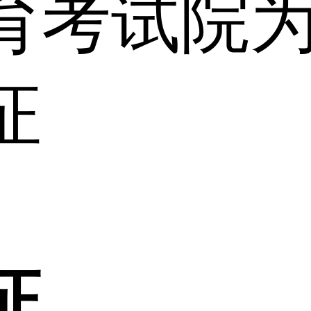
育考试院
证
证