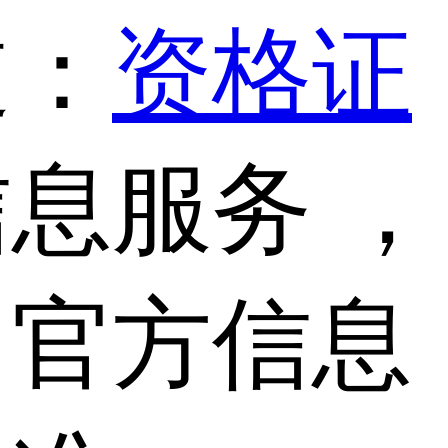
道：
资格证
息服务 ，
，官方信息