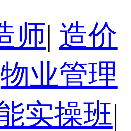
造师
|
造价
物业管理
技能实操班
|