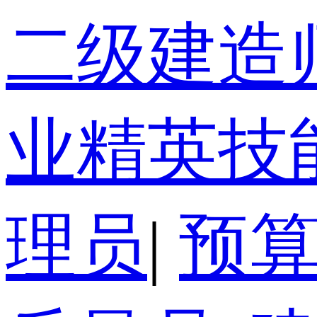
二级建造
业精英技
理员
|
预