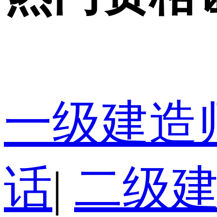
一级建造
话
|
二级