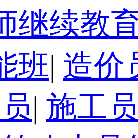
师继续教
能班
|
造价
算员
|
施工