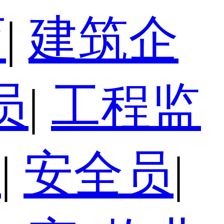
育
|
建筑企
员
|
工程监
员
|
安全员
|