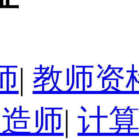
师
|
教师资
建造师
|
计