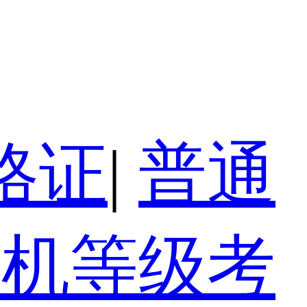
格证
|
普通
算机等级考