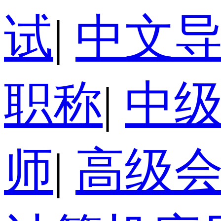
试
|
中文
职称
|
中
师
|
高级