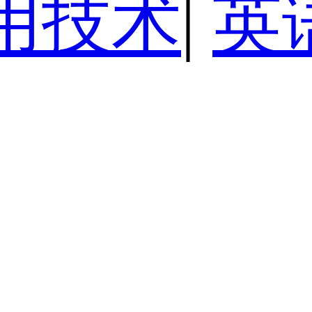
用技术
|
英