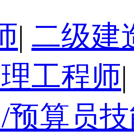
师
|
二级建
监理工程师
|
/预算员