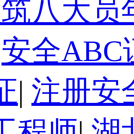
建筑八大员
安全ABC
证
|
注册安
工程师
|
湖