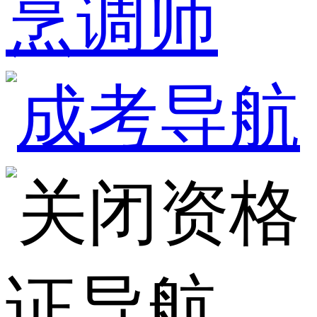
烹调师
资格
证导航