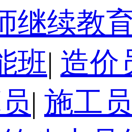
师继续教
能班
|
造价
算员
|
施工