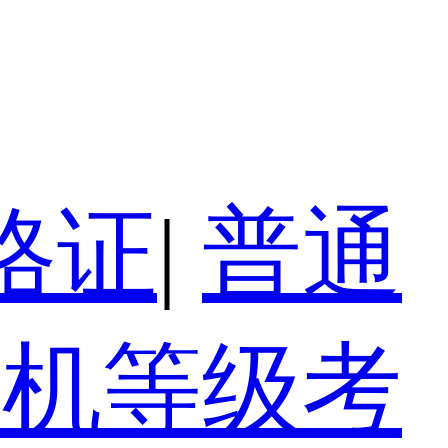
格证
|
普通
算机等级考