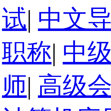
试
|
中文
职称
|
中
师
|
高级