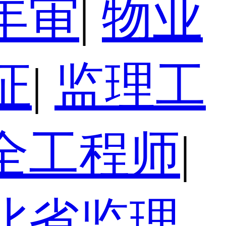
年审
|
物业
证
|
监理工
全工程师
|
北省监理