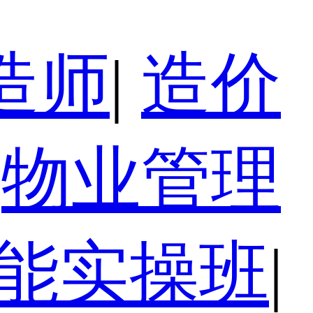
造师
|
造价
物业管理
技能实操班
|