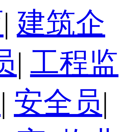
育
|
建筑企
员
|
工程监
员
|
安全员
|