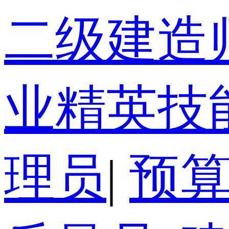
二级建造
业精英技
理员
|
预