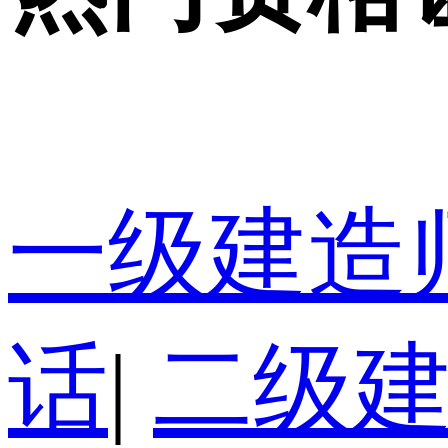
一级建造
话
|
二级