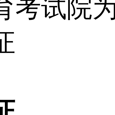
育考试院
证
证