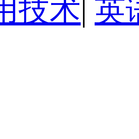
用技术
|
英