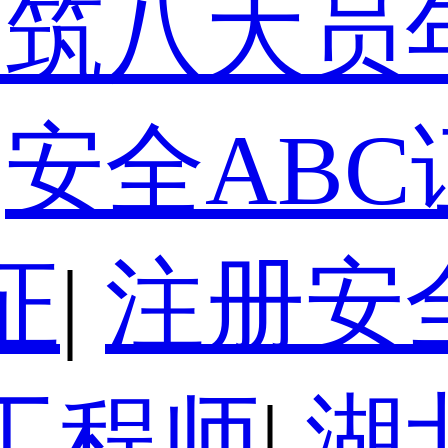
建筑八大员
安全ABC
证
|
注册安
工程师
|
湖