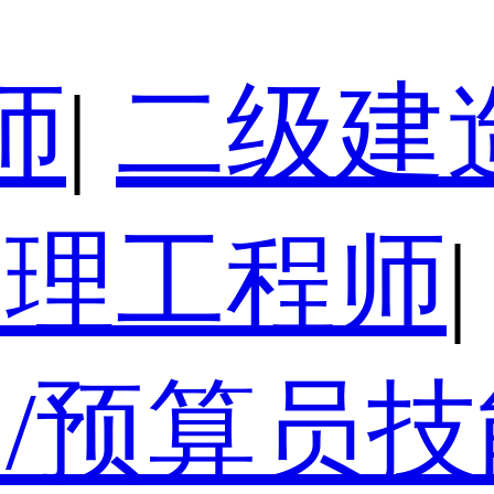
师
|
二级建
监理工程师
|
/预算员