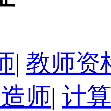
师
|
教师资
建造师
|
计