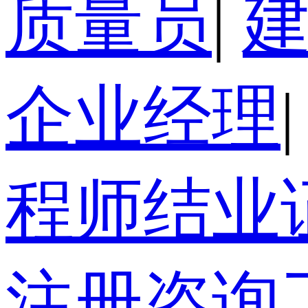
质量员
|
企业经理
|
程师结业
注册咨询