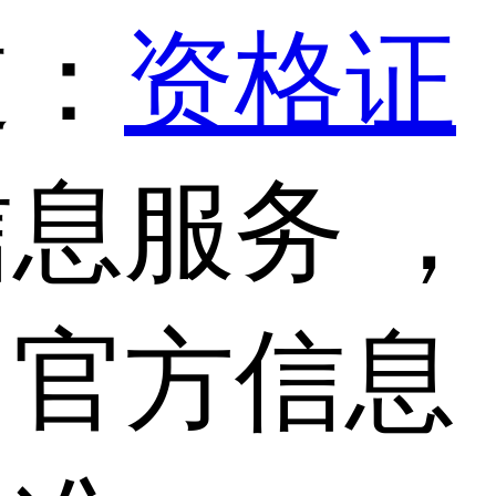
道：
资格证
息服务 ，
，官方信息