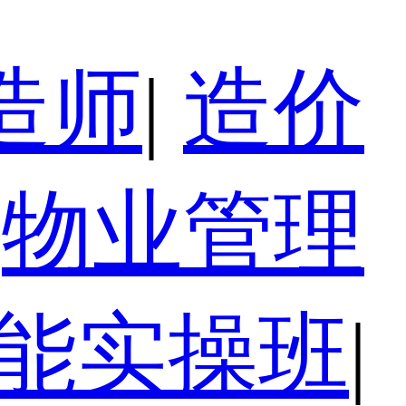
造师
|
造价
物业管理
技能实操班
|