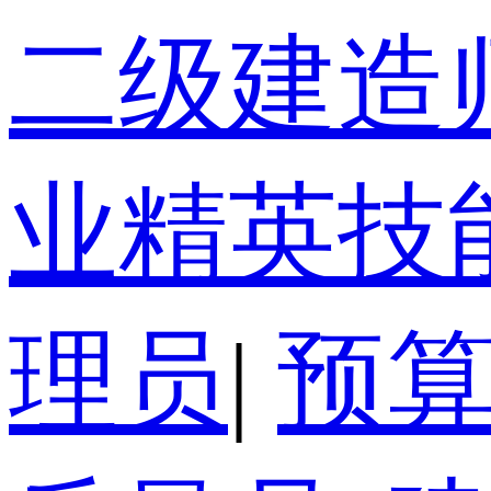
二级建造
业精英技
理员
|
预