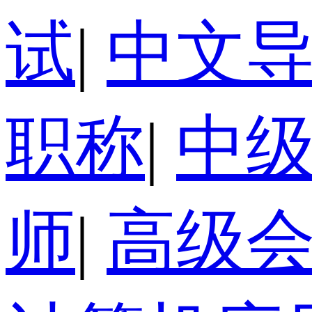
试
|
中文
职称
|
中
师
|
高级