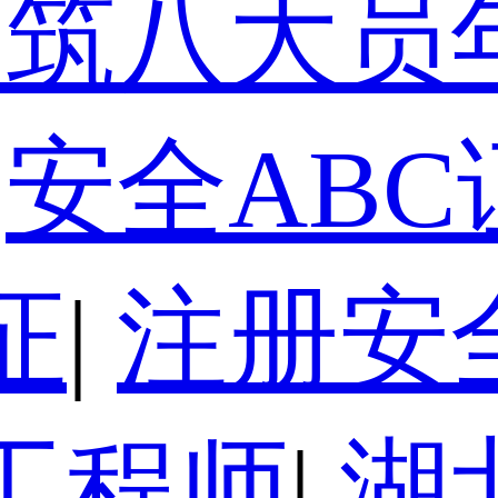
建筑八大员
安全ABC
证
|
注册安
工程师
|
湖