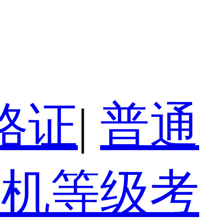
格证
|
普通
算机等级考