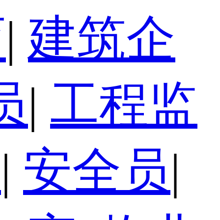
育
|
建筑企
员
|
工程监
员
|
安全员
|