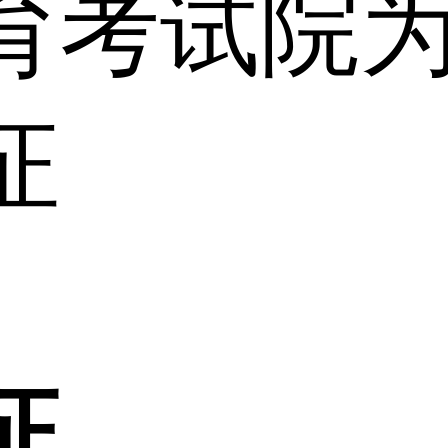
育考试院
证
证