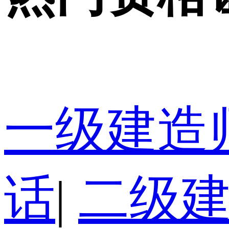
一级建造
话
|
二级