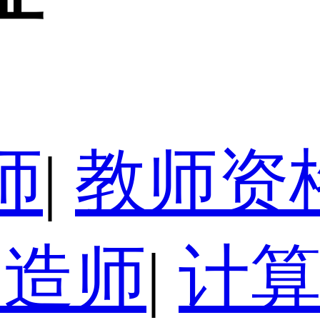
师
|
教师资
建造师
|
计