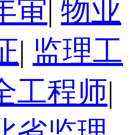
年审
|
物业
证
|
监理工
全工程师
|
北省监理