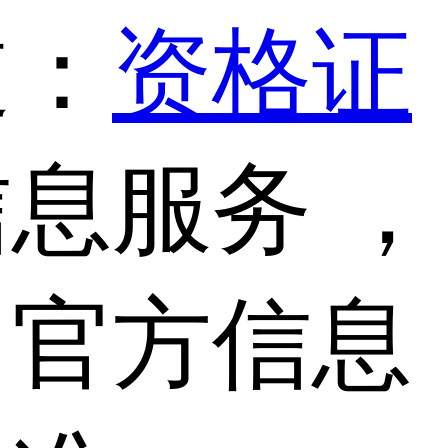
道：
资格证
息服务 ，
，官方信息