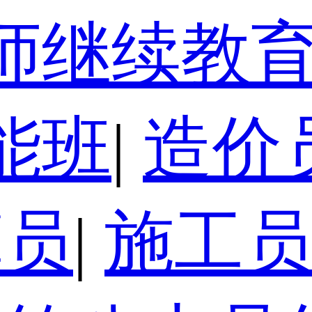
师继续教
能班
|
造价
算员
|
施工