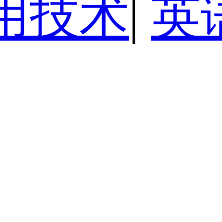
用技术
|
英