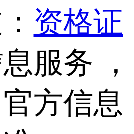
道：
资格证
息服务 ，
，官方信息