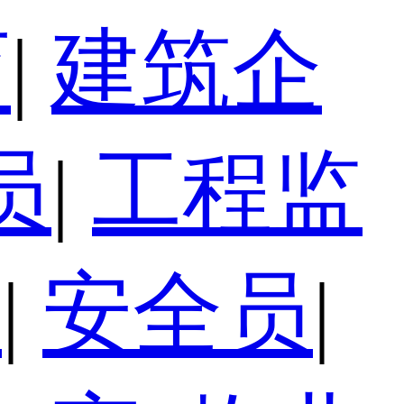
育
|
建筑企
员
|
工程监
员
|
安全员
|