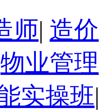
造师
|
造价
物业管理
技能实操班
|