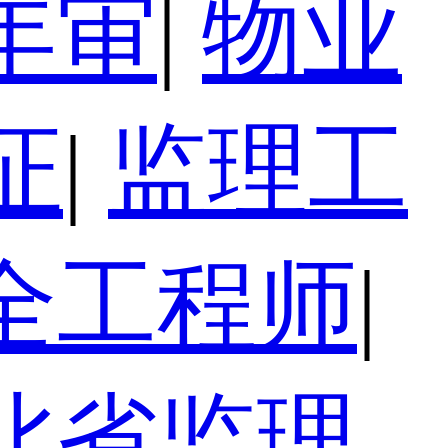
年审
|
物业
证
|
监理工
全工程师
|
北省监理