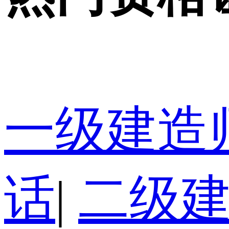
一级建造
话
|
二级