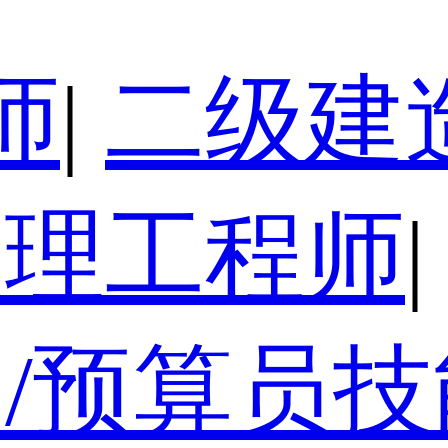
师
|
二级建
监理工程师
|
/预算员