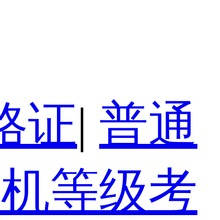
格证
|
普通
算机等级考