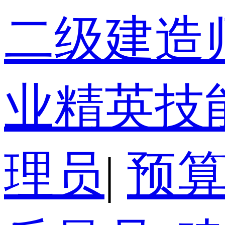
二级建造
业精英技
理员
|
预