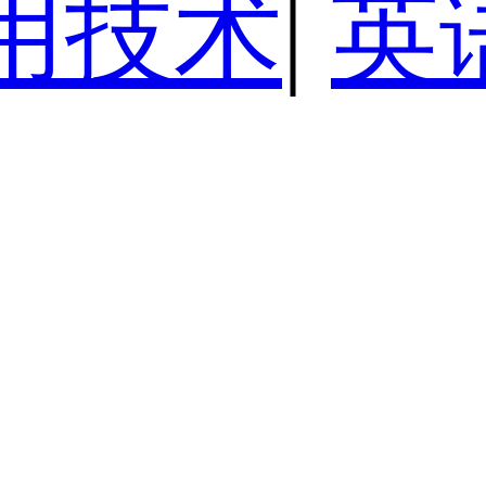
用技术
|
英