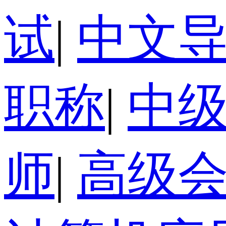
试
|
中文
职称
|
中
师
|
高级