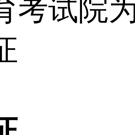
育考试院
证
证