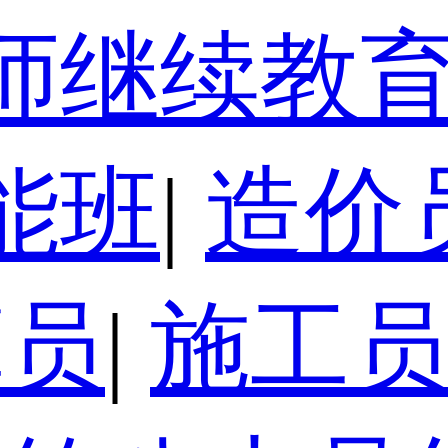
师继续教
能班
|
造价
算员
|
施工