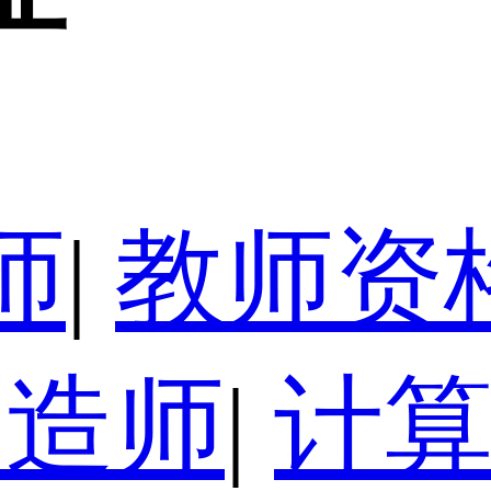
师
|
教师资
建造师
|
计