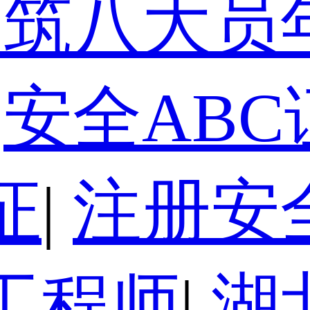
建筑八大员
安全ABC
证
|
注册安
工程师
|
湖