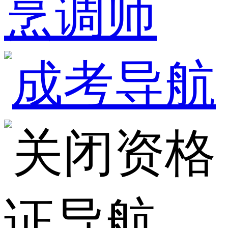
烹调师
资格
证导航