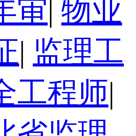
年审
|
物业
证
|
监理工
全工程师
|
北省监理