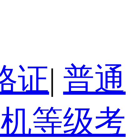
格证
|
普通
算机等级考