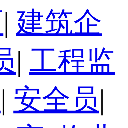
育
|
建筑企
员
|
工程监
员
|
安全员
|