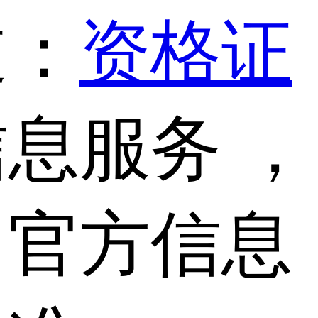
道：
资格证
息服务 ，
，官方信息