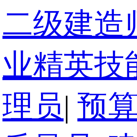
二级建造
业精英技
理员
|
预