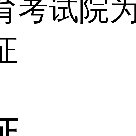
育考试院
证
证