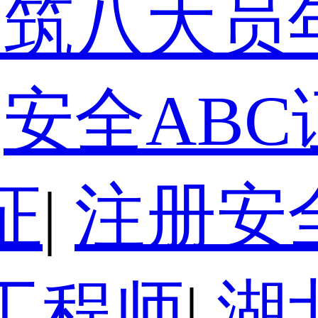
建筑八大员
安全ABC
证
|
注册安
工程师
|
湖