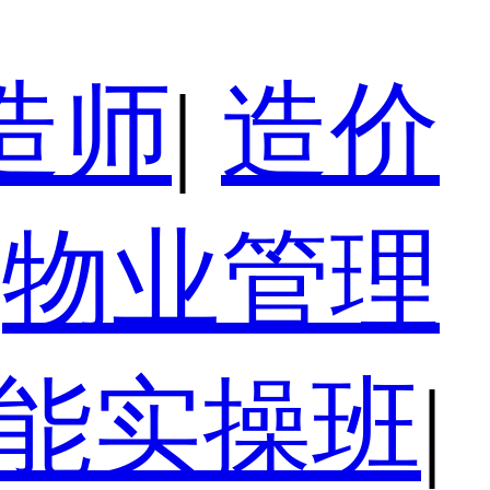
造师
|
造价
物业管理
技能实操班
|