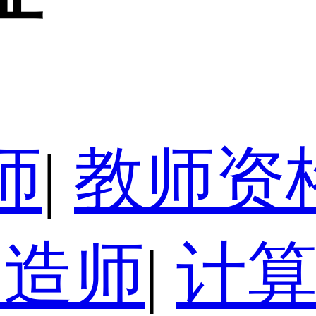
师
|
教师资
建造师
|
计