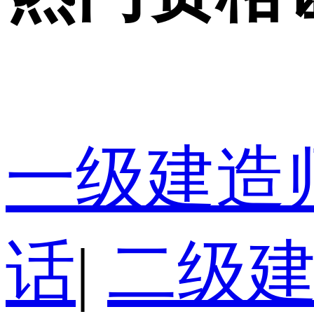
一级建造
话
|
二级