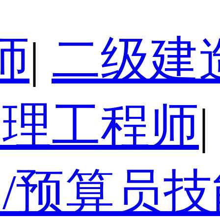
师
|
二级建
监理工程师
|
/预算员