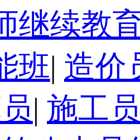
师继续教
能班
|
造价
算员
|
施工