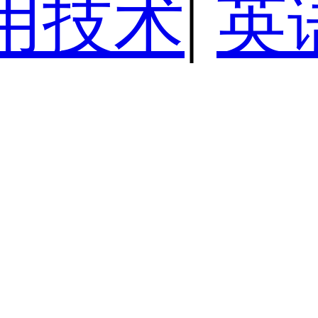
用技术
|
英