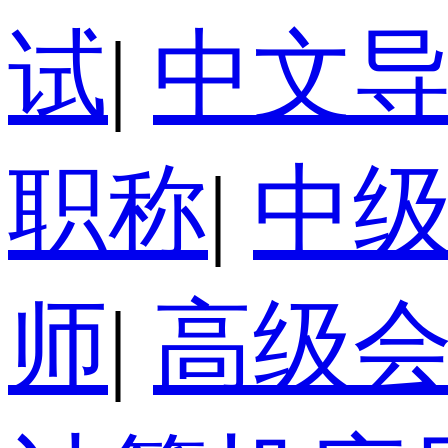
试
|
中文
职称
|
中
师
|
高级