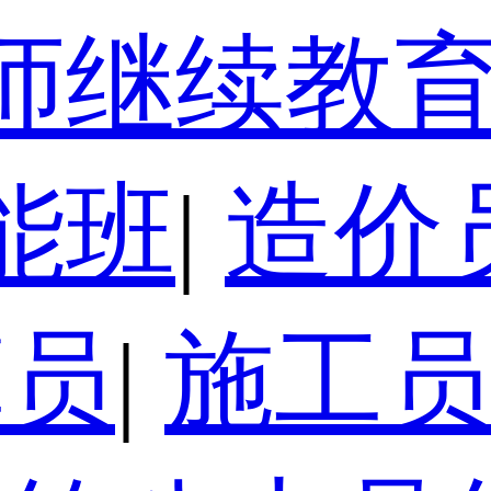
师继续教
能班
|
造价
算员
|
施工