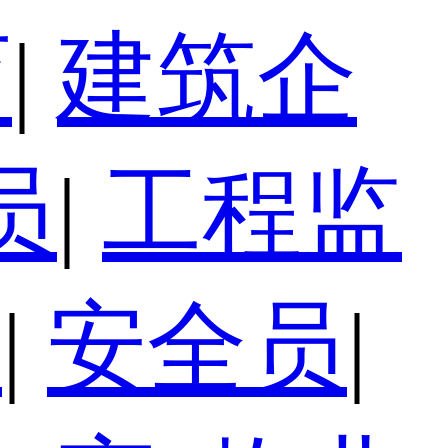
育
|
建筑企
员
|
工程监
员
|
安全员
|