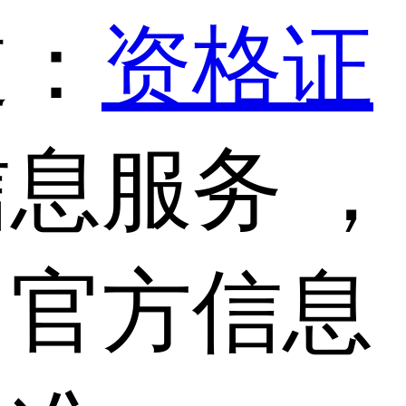
道：
资格证
息服务 ，
，官方信息