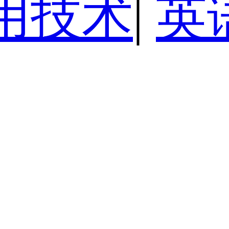
用技术
|
英