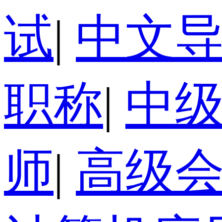
试
|
中文
职称
|
中
师
|
高级