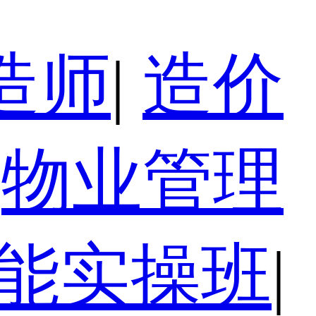
造师
|
造价
物业管理
技能实操班
|