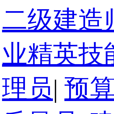
二级建造
业精英技
理员
|
预