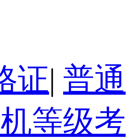
格证
|
普通
算机等级考