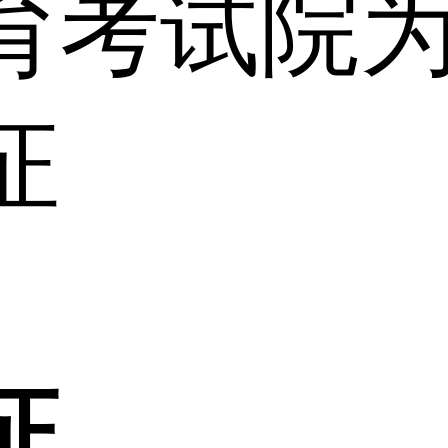
育考试院
证
证