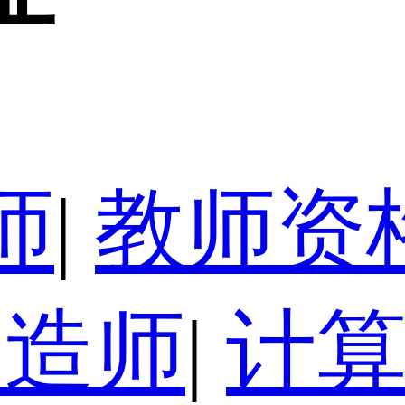
师
|
教师资
建造师
|
计