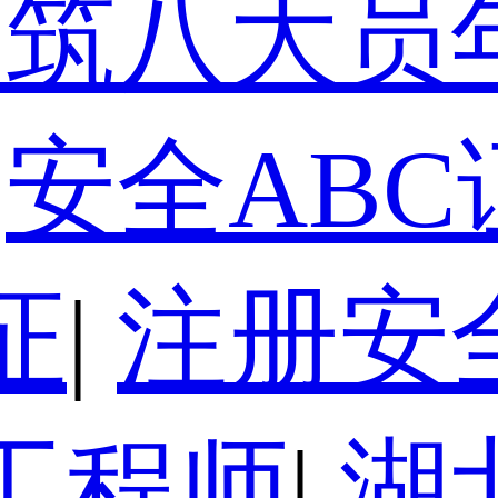
建筑八大员
安全ABC
证
|
注册安
工程师
|
湖