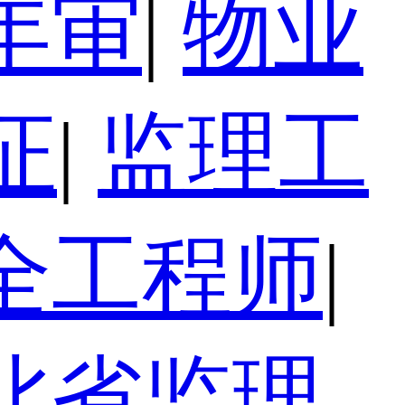
年审
|
物业
证
|
监理工
全工程师
|
北省监理