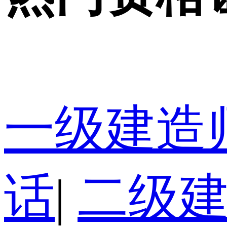
一级建造
话
|
二级