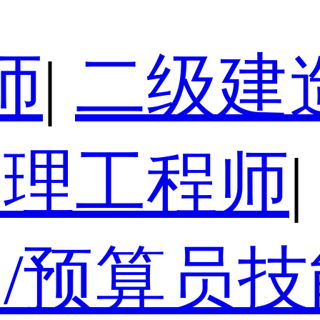
师
|
二级建
监理工程师
|
/预算员