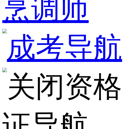
烹调师
资格
证导航