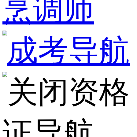
烹调师
资格
证导航