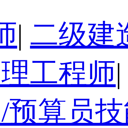
师
|
二级建
监理工程师
|
/预算员