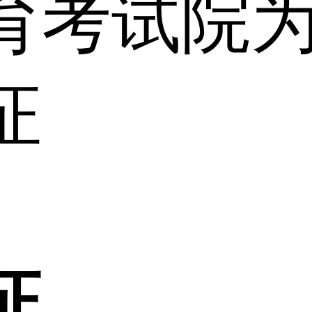
育考试院
证
证