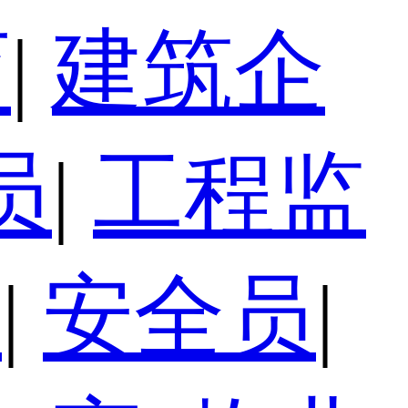
育
|
建筑企
员
|
工程监
员
|
安全员
|