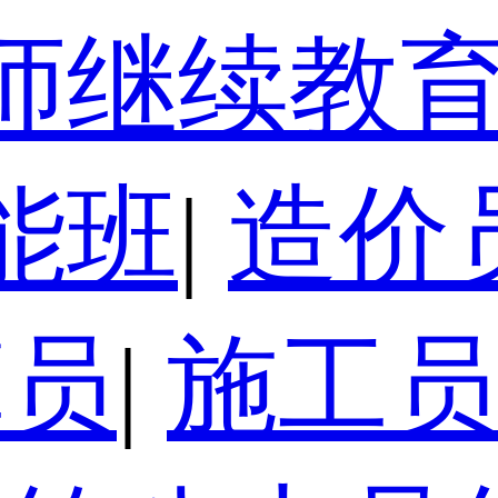
师继续教
能班
|
造价
算员
|
施工