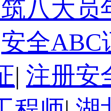
建筑八大员
安全ABC
证
|
注册安
工程师
|
湖