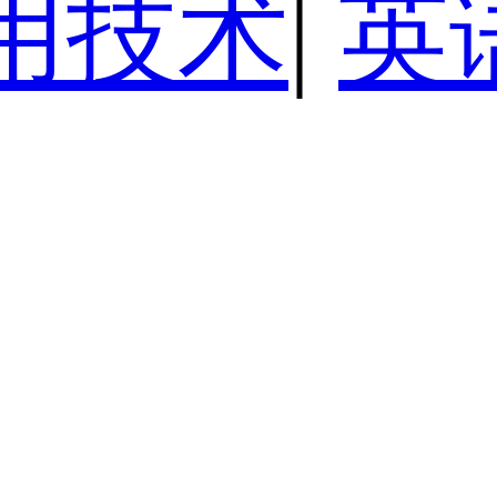
用技术
|
英