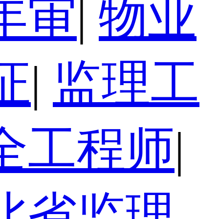
年审
|
物业
证
|
监理工
全工程师
|
北省监理