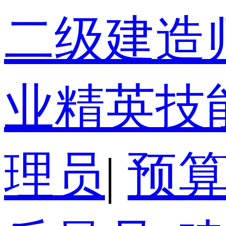
二级建造
业精英技
理员
|
预