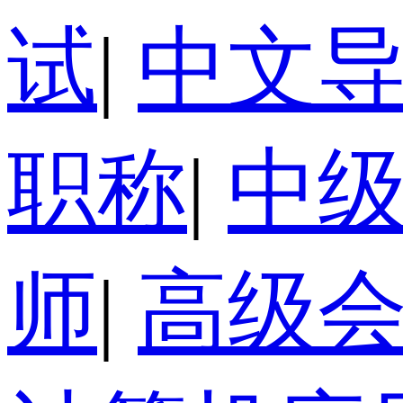
试
|
中文
职称
|
中
师
|
高级