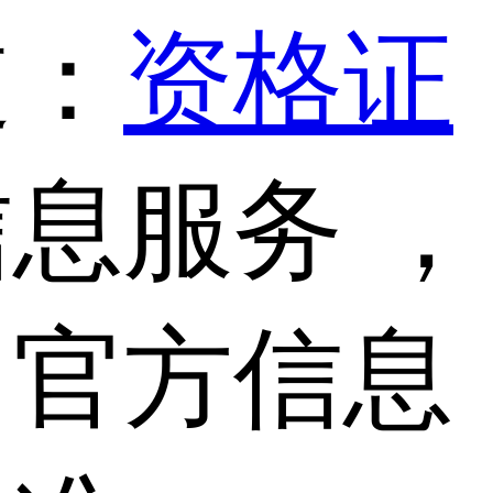
道：
资格证
息服务 ，
，官方信息