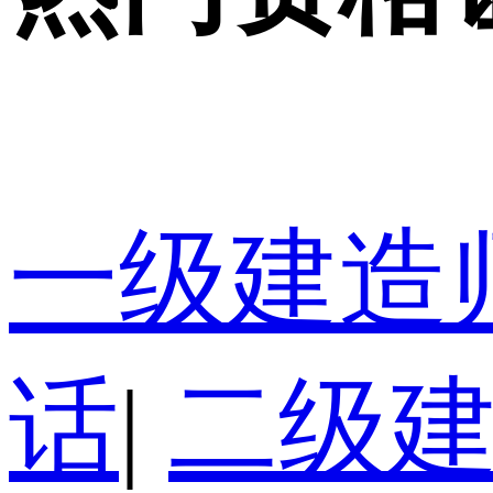
一级建造
话
|
二级