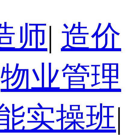
造师
|
造价
物业管理
技能实操班
|