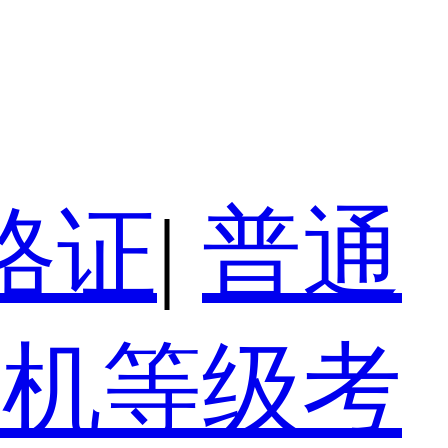
格证
|
普通
算机等级考