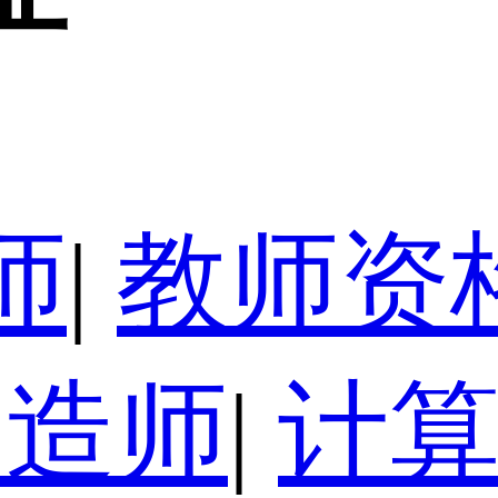
师
|
教师资
建造师
|
计