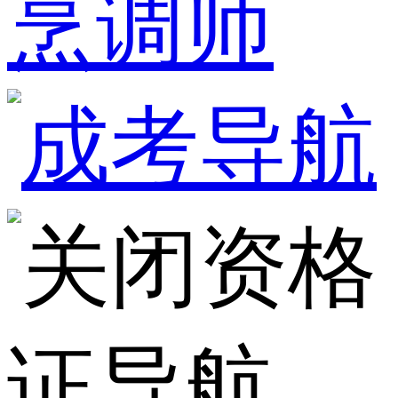
烹调师
资格
证导航