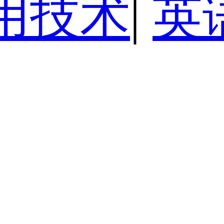
用技术
|
英