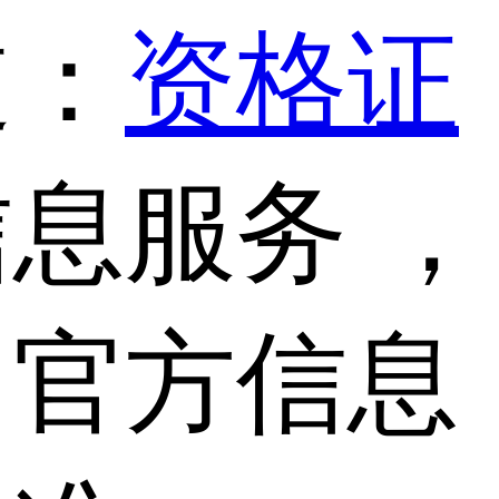
道：
资格证
息服务 ，
，官方信息