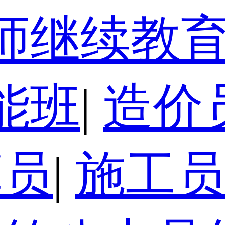
师继续教
能班
|
造价
算员
|
施工