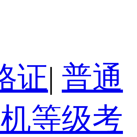
格证
|
普通
算机等级考