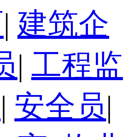
育
|
建筑企
员
|
工程监
员
|
安全员
|