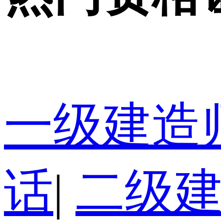
一级建造
话
|
二级