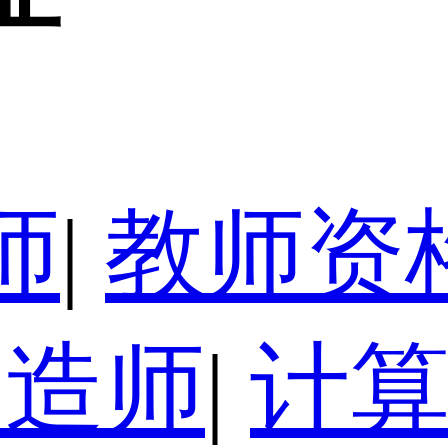
师
|
教师资
建造师
|
计