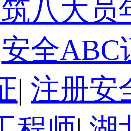
建筑八大员
安全ABC
证
|
注册安
工程师
|
湖