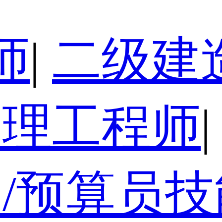
师
|
二级建
监理工程师
|
/预算员