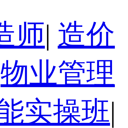
造师
|
造价
物业管理
技能实操班
|