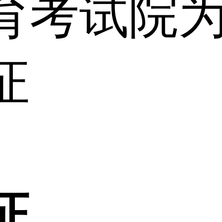
育考试院
证
证