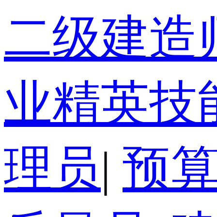
二级建造
业精英技
理员
|
预