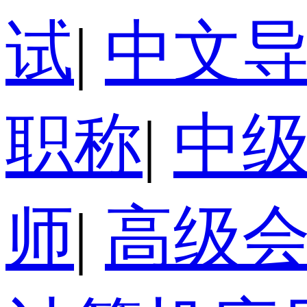
试
|
中文
职称
|
中
师
|
高级