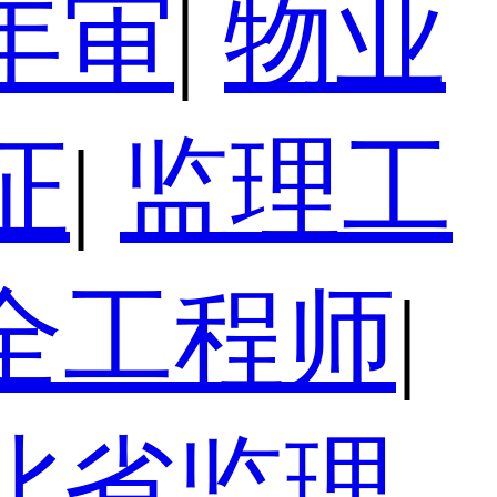
年审
|
物业
证
|
监理工
全工程师
|
北省监理