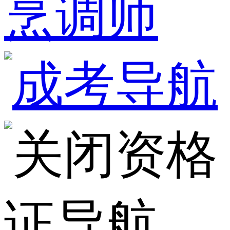
烹调师
资格
证导航