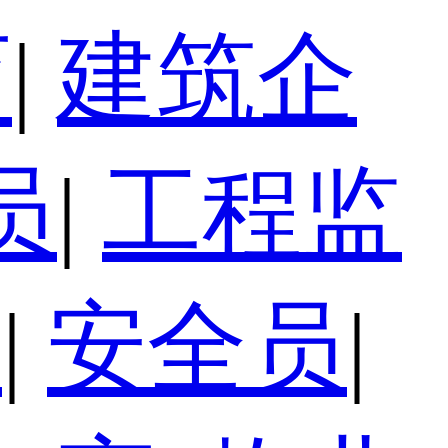
育
|
建筑企
员
|
工程监
员
|
安全员
|