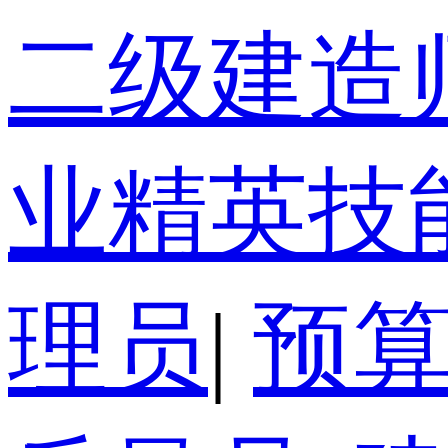
二级建造
业精英技
理员
|
预