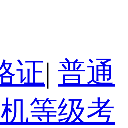
格证
|
普通
算机等级考