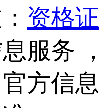
道：
资格证
息服务 ，
，官方信息