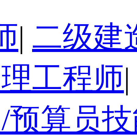
师
|
二级建
监理工程师
|
/预算员