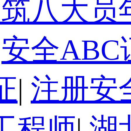
建筑八大员
安全ABC
证
|
注册安
工程师
|
湖