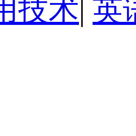
用技术
|
英