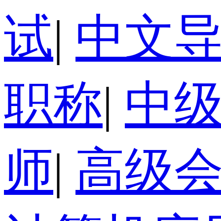
试
|
中文
职称
|
中
师
|
高级