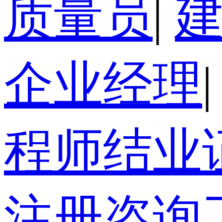
质量员
|
企业经理
|
程师结业
注册咨询