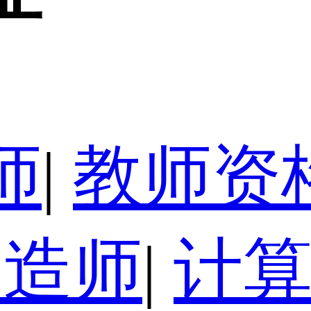
师
|
教师资
建造师
|
计