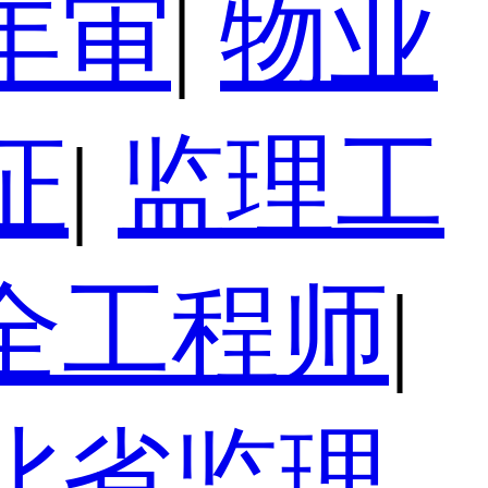
年审
|
物业
证
|
监理工
全工程师
|
北省监理