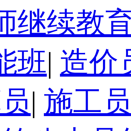
师继续教
能班
|
造价
算员
|
施工