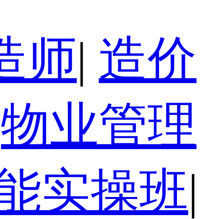
造师
|
造价
物业管理
技能实操班
|