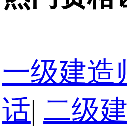
一级建造
话
|
二级