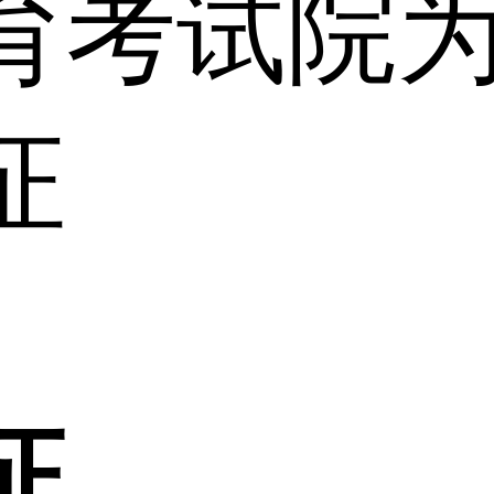
育考试院
证
证