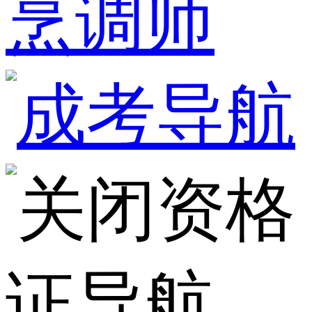
烹调师
资格
证导航