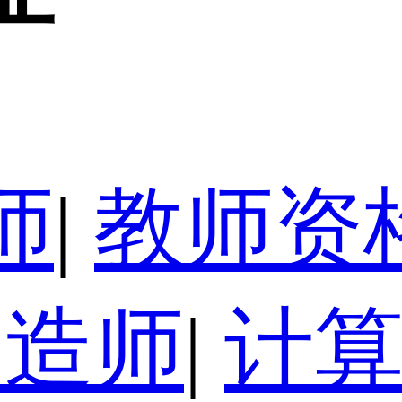
师
|
教师资
建造师
|
计