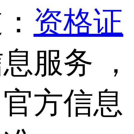
道：
资格证
息服务 ，
，官方信息