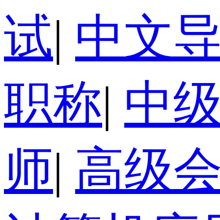
试
|
中文
职称
|
中
师
|
高级