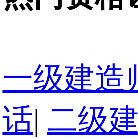
一级建造
话
|
二级