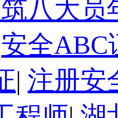
建筑八大员
安全ABC
证
|
注册安
工程师
|
湖