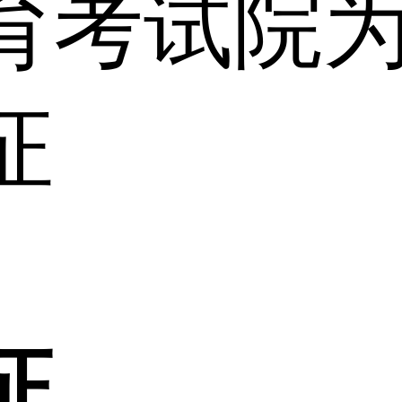
育考试院
证
证