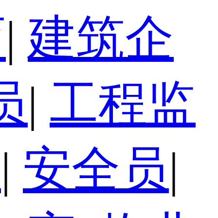
育
|
建筑企
员
|
工程监
员
|
安全员
|