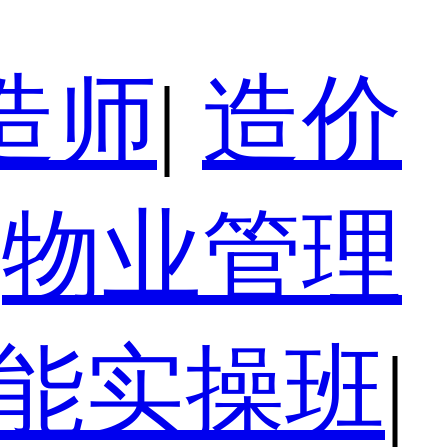
造师
|
造价
物业管理
技能实操班
|