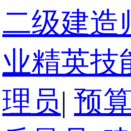
二级建造
业精英技
理员
|
预