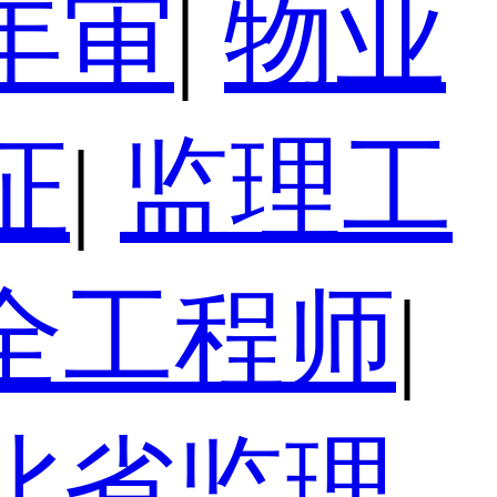
年审
|
物业
证
|
监理工
全工程师
|
北省监理