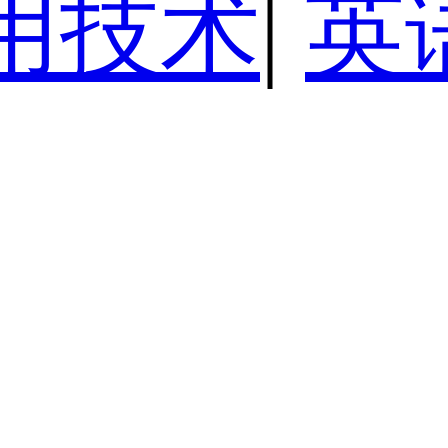
用技术
|
英