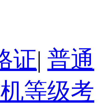
格证
|
普通
算机等级考