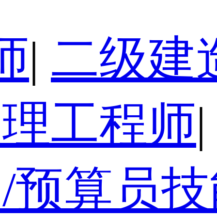
师
|
二级建
监理工程师
|
/预算员