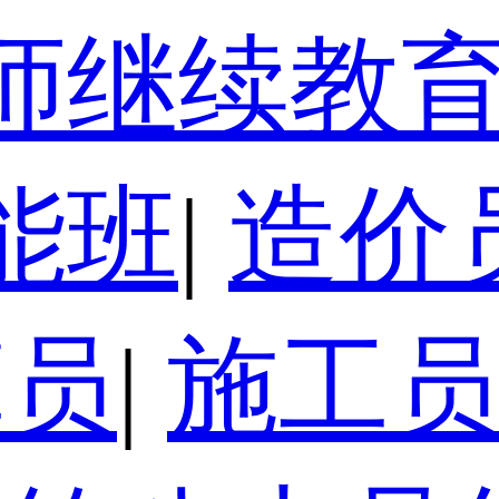
师继续教
能班
|
造价
算员
|
施工