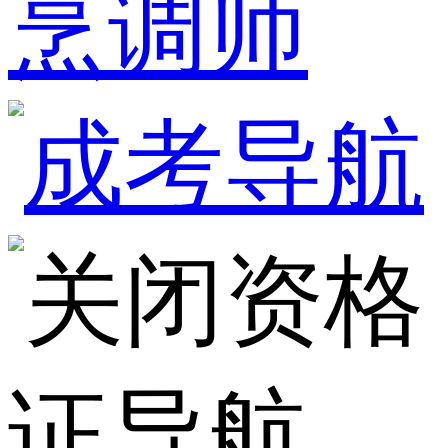
烹调师
资格
证导航