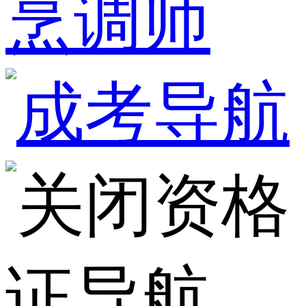
烹调师
资格
证导航