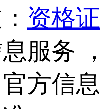
道：
资格证
息服务 ，
，官方信息