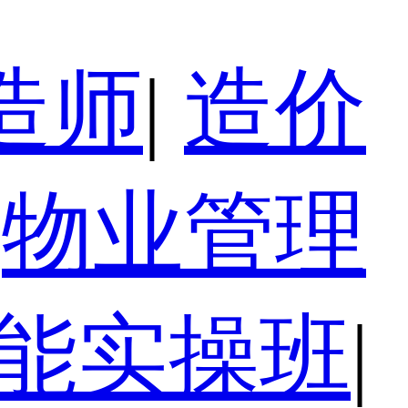
造师
|
造价
物业管理
技能实操班
|