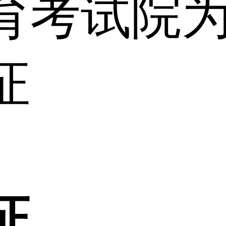
育考试院
证
证