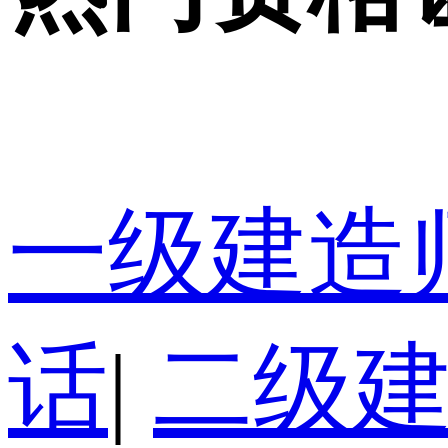
一级建造
话
|
二级