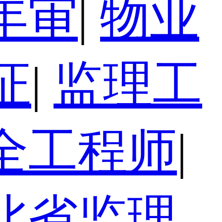
年审
|
物业
证
|
监理工
全工程师
|
北省监理