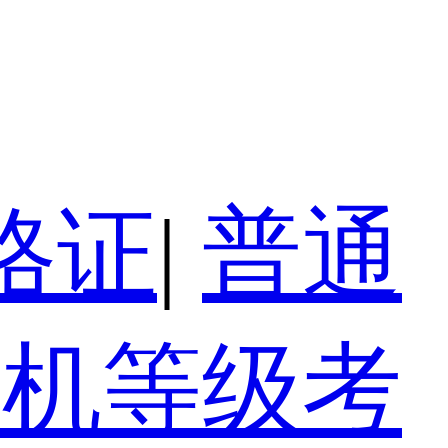
格证
|
普通
算机等级考