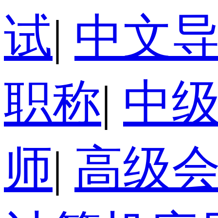
试
|
中文
职称
|
中
师
|
高级