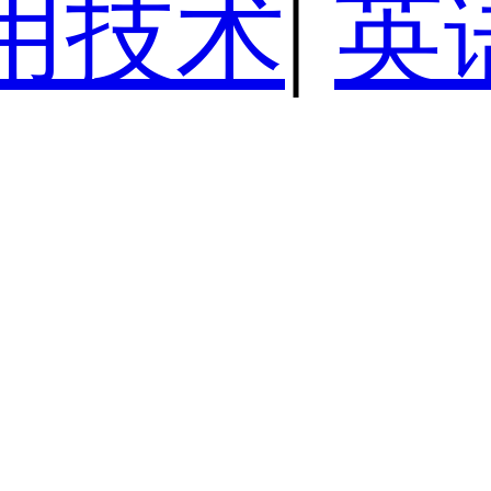
用技术
|
英