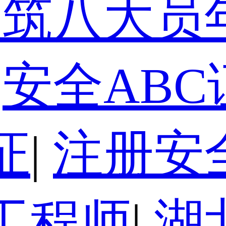
建筑八大员
安全ABC
证
|
注册安
工程师
|
湖