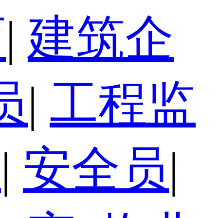
育
|
建筑企
员
|
工程监
员
|
安全员
|