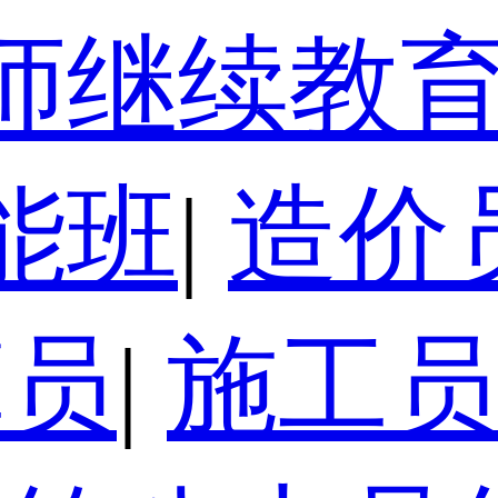
师继续教
能班
|
造价
算员
|
施工