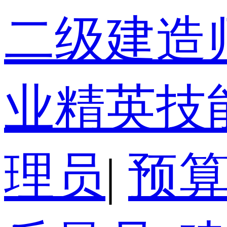
二级建造
业精英技
理员
|
预