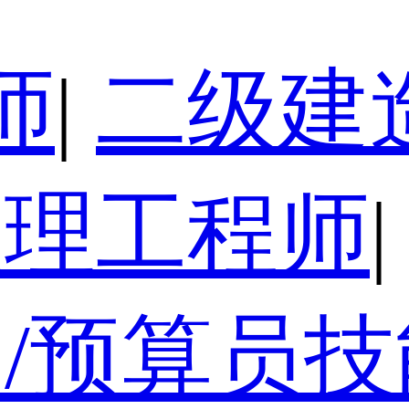
师
|
二级建
监理工程师
|
/预算员