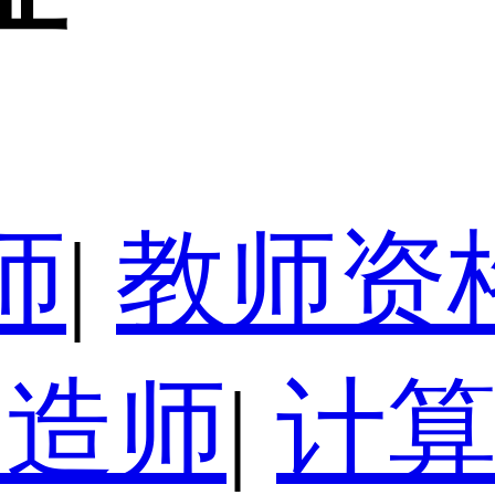
师
|
教师资
建造师
|
计