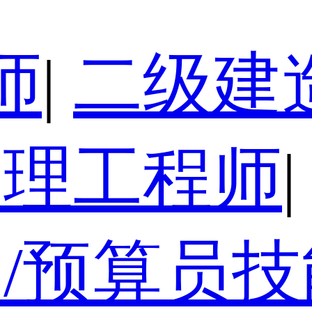
师
|
二级建
监理工程师
|
/预算员