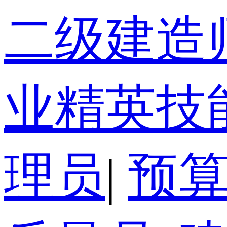
二级建造
业精英技
理员
|
预