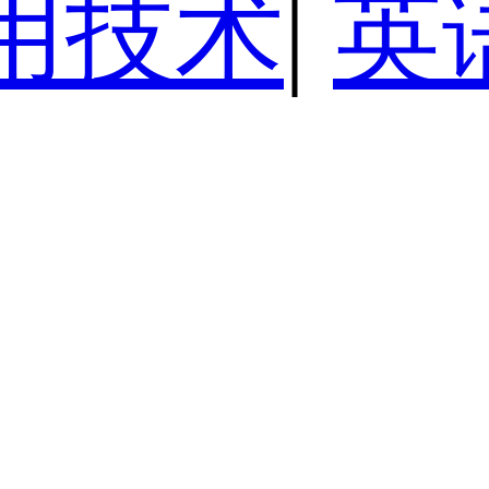
用技术
|
英