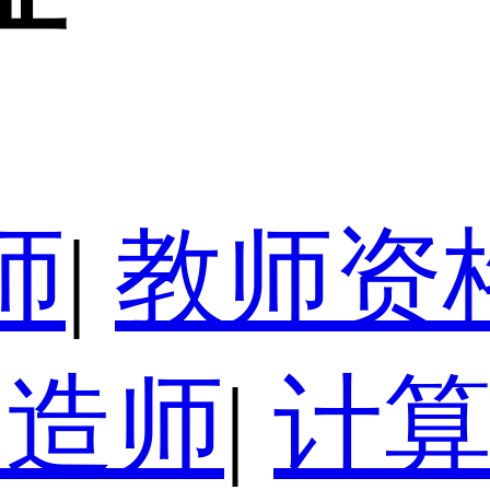
师
|
教师资
建造师
|
计