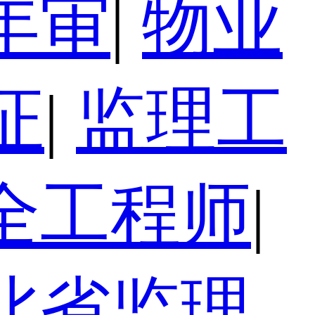
年审
|
物业
证
|
监理工
全工程师
|
北省监理