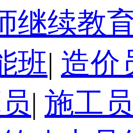
师继续教
能班
|
造价
算员
|
施工