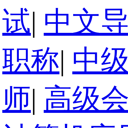
试
|
中文
职称
|
中
师
|
高级