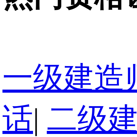
一级建造
话
|
二级