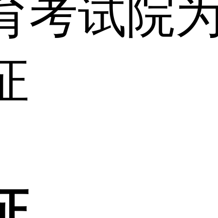
育考试院
证
证