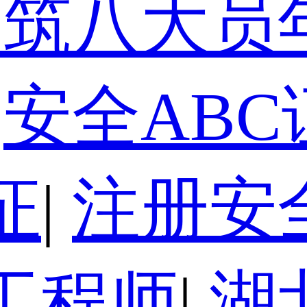
建筑八大员
安全ABC
证
|
注册安
工程师
|
湖