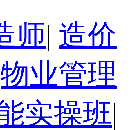
造师
|
造价
物业管理
技能实操班
|