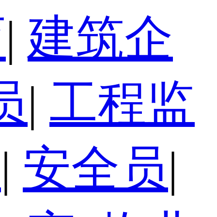
育
|
建筑企
员
|
工程监
员
|
安全员
|