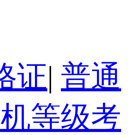
格证
|
普通
算机等级考