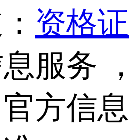
道：
资格证
息服务 ，
，官方信息