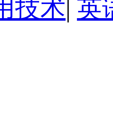
用技术
|
英