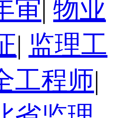
年审
|
物业
证
|
监理工
全工程师
|
北省监理