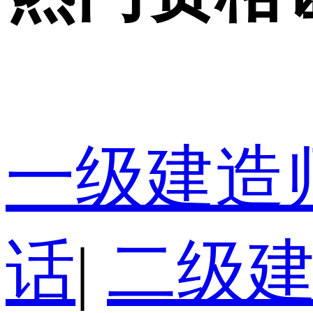
一级建造
话
|
二级