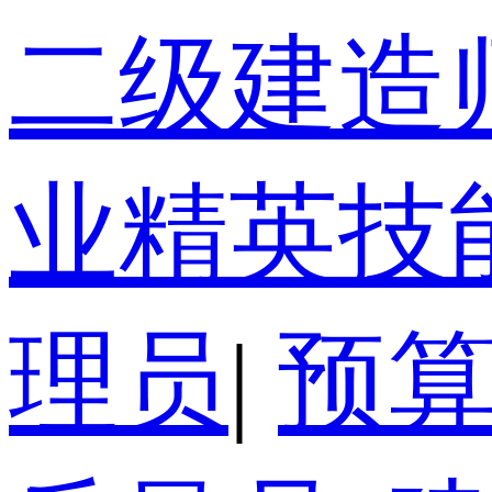
二级建造
业精英技
理员
|
预