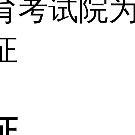
育考试院
证
证