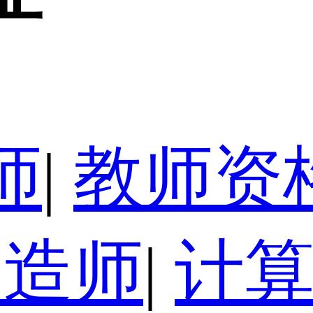
师
|
教师资
建造师
|
计