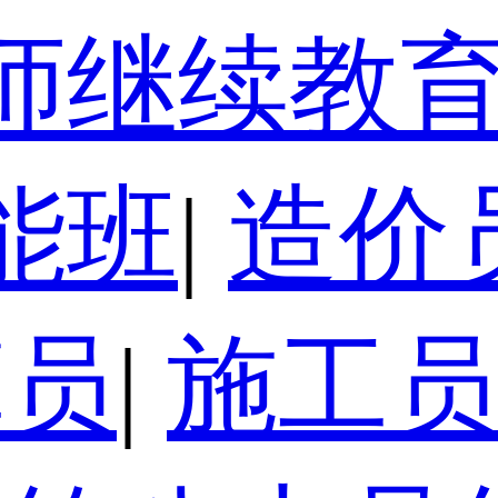
师继续教
能班
|
造价
算员
|
施工