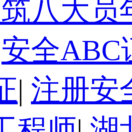
建筑八大员
安全ABC
证
|
注册安
工程师
|
湖