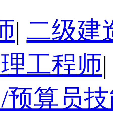
师
|
二级建
监理工程师
|
/预算员