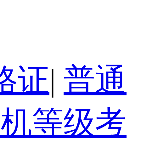
格证
|
普通
算机等级考