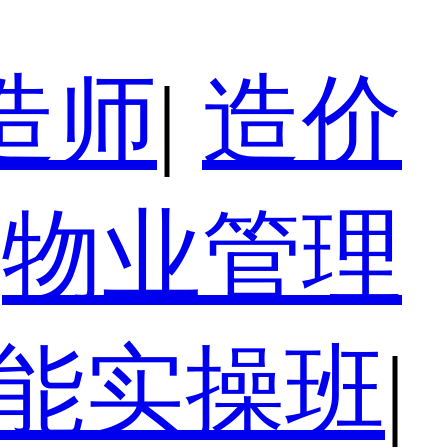
造师
|
造价
物业管理
技能实操班
|