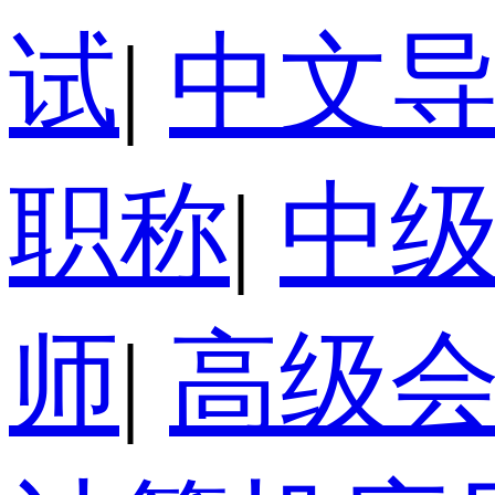
试
|
中文
职称
|
中
师
|
高级