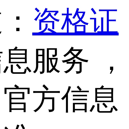
道：
资格证
息服务 ，
，官方信息