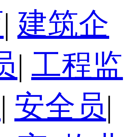
育
|
建筑企
员
|
工程监
员
|
安全员
|