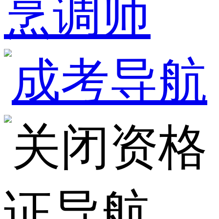
烹调师
资格
证导航