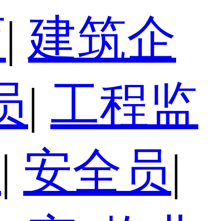
育
|
建筑企
员
|
工程监
员
|
安全员
|