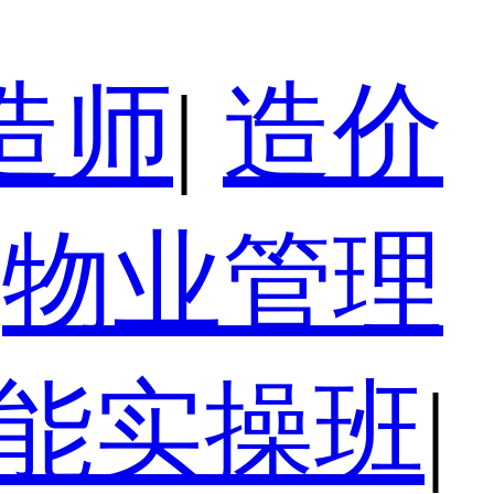
造师
|
造价
物业管理
技能实操班
|