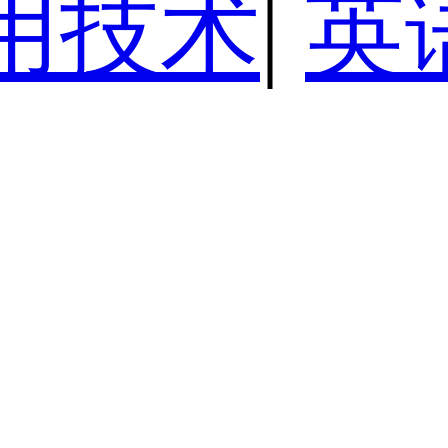
用技术
|
英