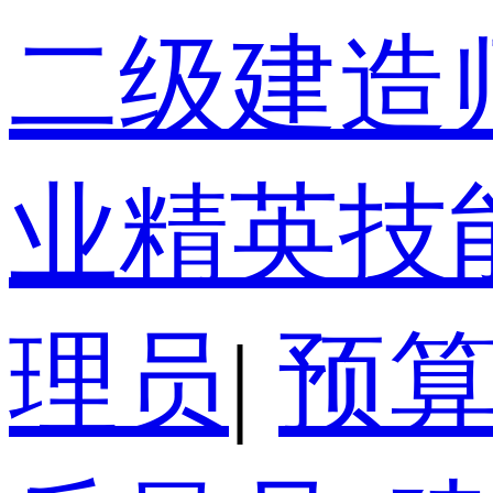
二级建造
业精英技
理员
|
预