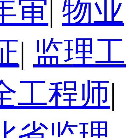
年审
|
物业
证
|
监理工
全工程师
|
北省监理