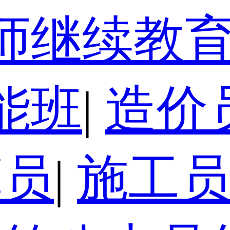
师继续教
能班
|
造价
算员
|
施工