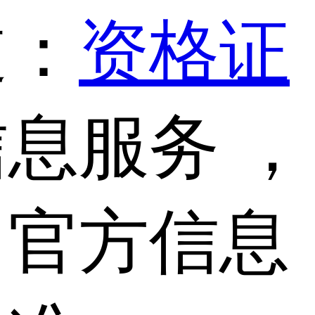
道：
资格证
息服务 ，
，官方信息