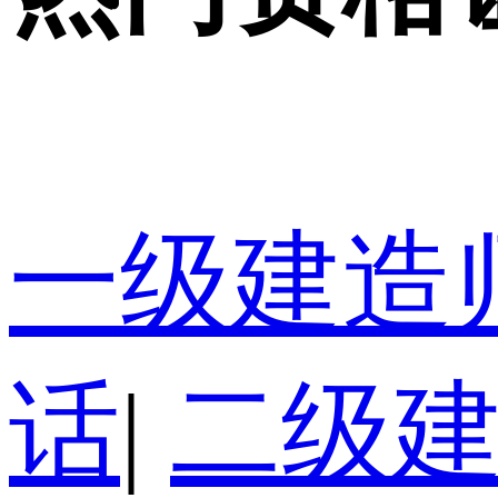
一级建造
话
|
二级