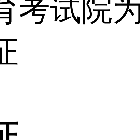
育考试院
证
证