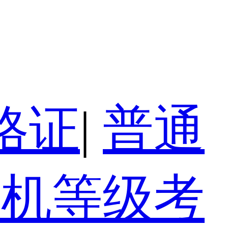
格证
|
普通
算机等级考