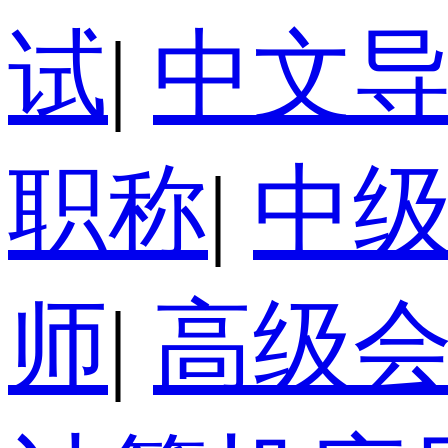
试
|
中文
职称
|
中
师
|
高级