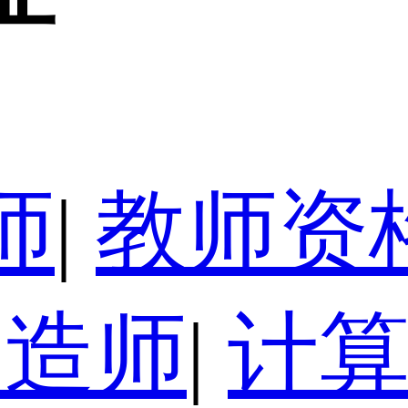
师
|
教师资
建造师
|
计