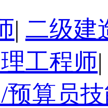
师
|
二级建
监理工程师
|
/预算员