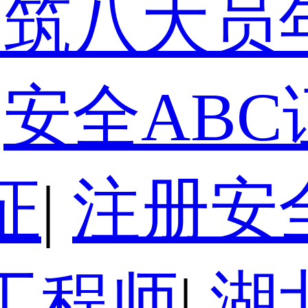
建筑八大员
安全ABC
证
|
注册安
工程师
|
湖