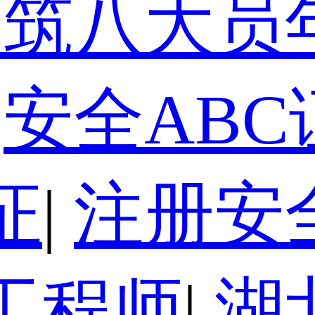
建筑八大员
安全ABC
证
|
注册安
工程师
|
湖