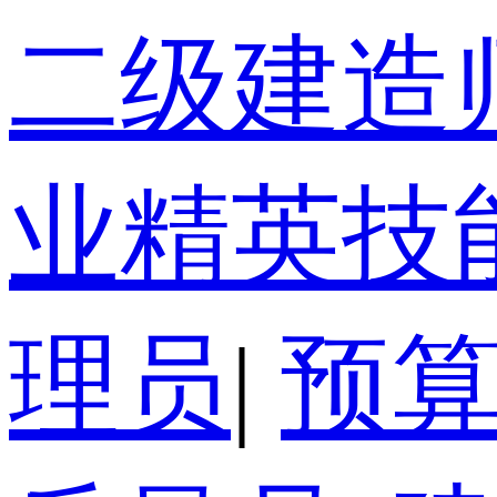
二级建造
业精英技
理员
|
预