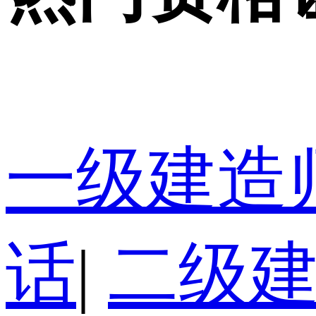
一级建造
话
|
二级