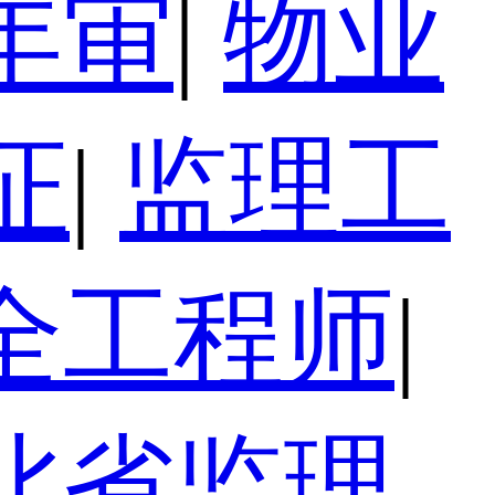
年审
|
物业
证
|
监理工
全工程师
|
北省监理