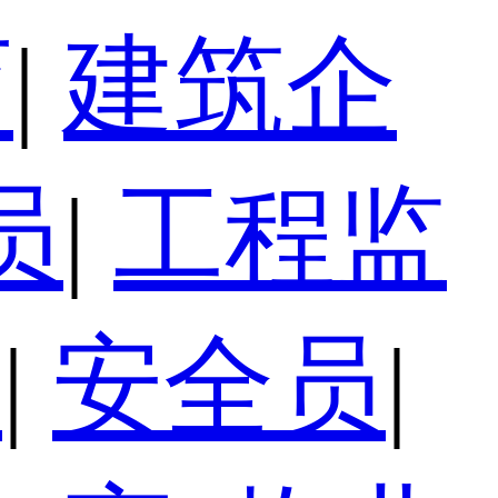
育
|
建筑企
员
|
工程监
员
|
安全员
|