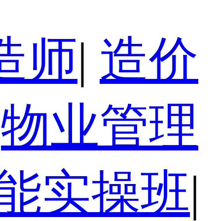
造师
|
造价
物业管理
技能实操班
|