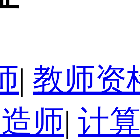
师
|
教师资
建造师
|
计