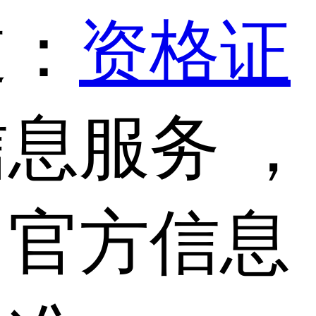
道：
资格证
息服务 ，
，官方信息