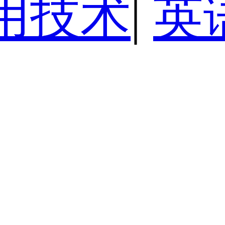
用技术
|
英