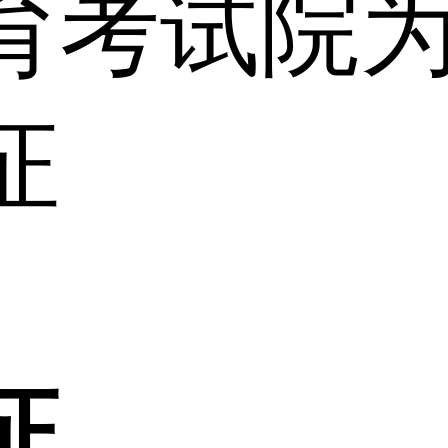
育考试院
证
证