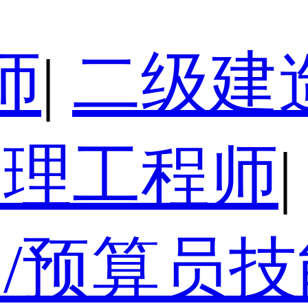
师
|
二级建
监理工程师
|
/预算员