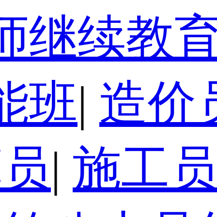
师继续教
能班
|
造价
算员
|
施工