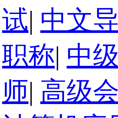
试
|
中文
职称
|
中
师
|
高级