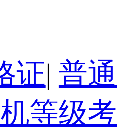
格证
|
普通
算机等级考