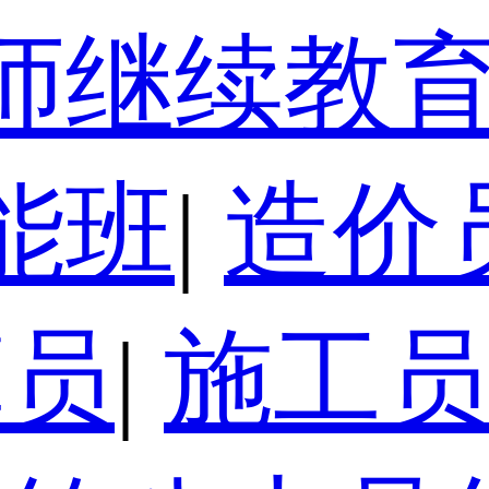
师继续教
能班
|
造价
算员
|
施工