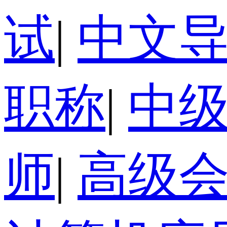
试
|
中文
职称
|
中
师
|
高级