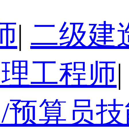
师
|
二级建
监理工程师
|
/预算员