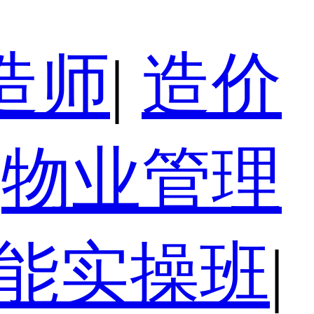
造师
|
造价
物业管理
技能实操班
|