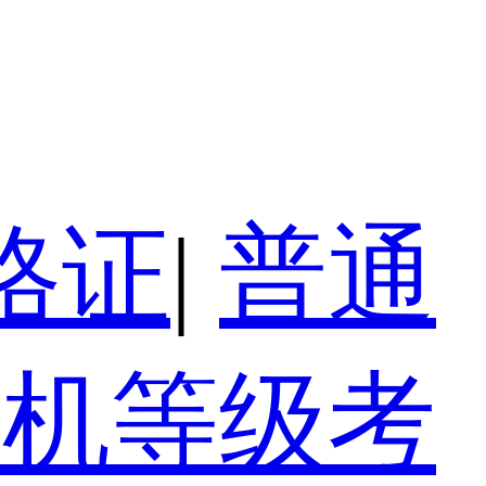
格证
|
普通
算机等级考