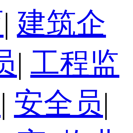
育
|
建筑企
员
|
工程监
员
|
安全员
|