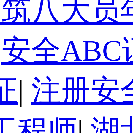
建筑八大员
安全ABC
证
|
注册安
工程师
|
湖