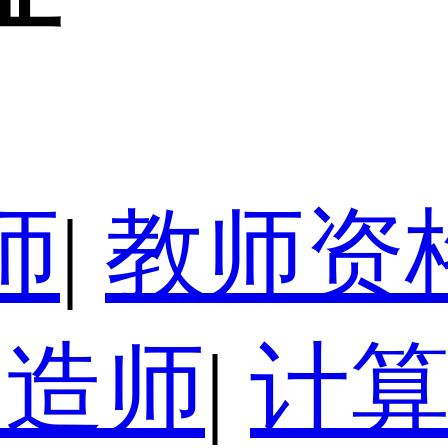
师
|
教师资
建造师
|
计