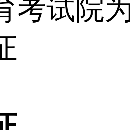
育考试院
证
证