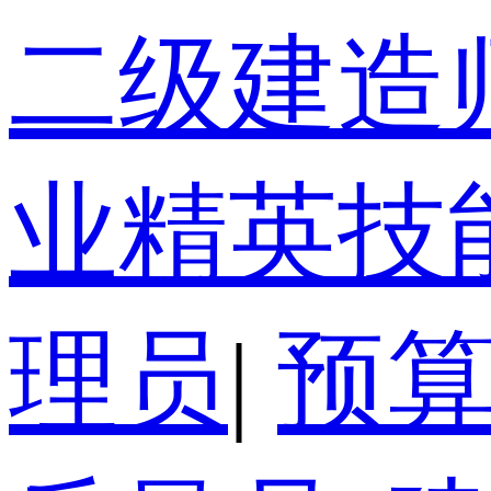
二级建造
业精英技
理员
|
预