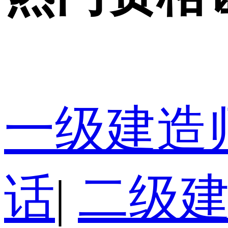
一级建造
话
|
二级