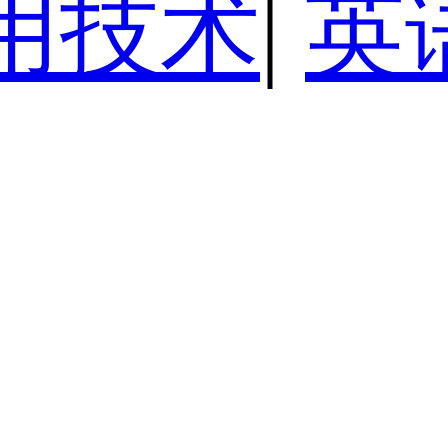
用技术
|
英