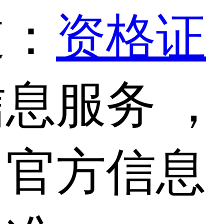
道：
资格证
息服务 ，
，官方信息