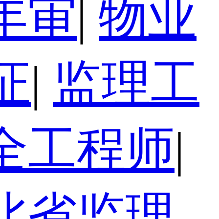
年审
|
物业
证
|
监理工
全工程师
|
北省监理