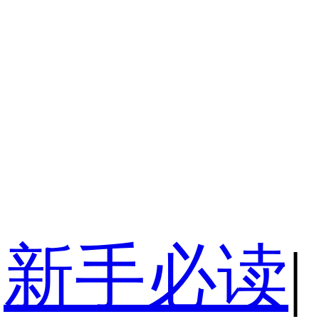
新手必读
|