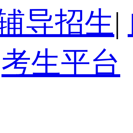
辅导招生
|
考生平台