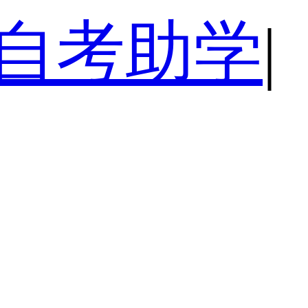
自考助学
|