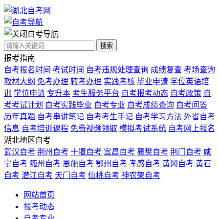
自考导航
搜索
报考指南
自考报名时间
考试时间
自考违规处理查询
成绩复查
考场查询
教材大纲
免考办理
转考办理
实践考核
毕业申请
学位英语培
训
学位申请
专升本
考生服务平台
自考报考动态
自考政策
自
考考试计划
自考实践毕业
自考专业
自考成绩查询
自考问答
历年真题
自考串讲笔记
自考考生手记
自考学习方法
外省自考
信息
自考培训课程
免费视频领取
模拟考试系统
自考网上报名
湖北地区自考
武汉自考
荆州自考
十堰自考
宜昌自考
襄樊自考
荆门自考
咸
宁自考
随州自考
恩施自考
鄂州自考
孝感自考
黄冈自考
黄石
自考
潜江自考
天门自考
仙桃自考
神农架自考
网站首页
报考动态
自考专业