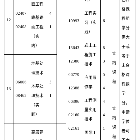
面工程
格课
工程实
02407
4
路基路
程组
12
10993
6
习（实
02408
面工程
1
学分
践）
（实
需大
岩土工
践）
于或
13643
8
实
程施工
等于
12386
3
践
地基处
技术
未合
课
理技术
06779
5
格课
应用写
程
06006
5
程组
地基处
作学
12388
4
13
学
08462
理技术
1
工程测
06396
4
分，
（实
实
量实用
申请
践）
02160
4
践
技术
学位
课
02161
1
者可
高层建
国际工
程