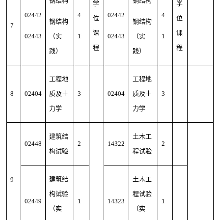
钢结构
钢结构
学
学
02442
4
02442
4
位
位
钢结构
钢结构
7
课
课
02443
（实
1
02443
（实
1
程
程
践）
践）
工程地
工程地
8
02404
质及土
3
02404
质及土
3
力学
力学
建筑结
土木工
02448
2
14322
2
构试验
程试验
建筑结
土木工
9
构试验
程试验
02449
1
14323
1
（实
（实