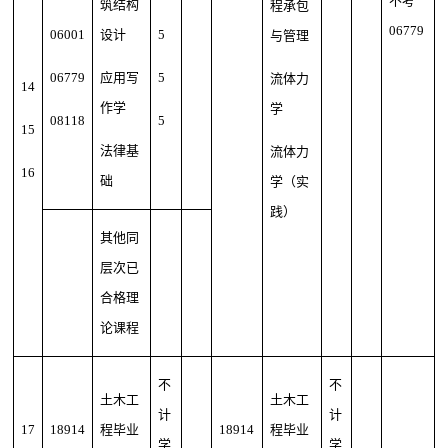
不考
筑结构
程承包
06779
06001
设计
5
与管理
06779
应用写
5
流体力
14
作学
学
08118
5
15
法律基
流体力
16
础
学（实
践）
其他同
层次已
合格理
论课程
不
不
土木工
土木工
计
计
17
18914
程毕业
18914
程毕业
学
学