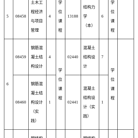
土木工
学
学
结构力
程经济
位
位
5
08458
4
13188
学
6
与项目
课
课
（本）
管理
程
程
钢筋混
混凝土
08459
凝土结
4
02440
结构设
7
构设计
计
学
学
位
位
钢筋混
6
混凝土
课
课
凝土结
结构设
程
程
08460
构设计
1
02441
1
计（实
（实
践）
践）