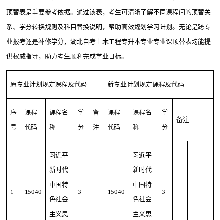
顶替表是重要参考依据。通过该表，考生可清晰了解不同课程间的顶替关
系、学分转换规则及科目替换说明，帮助高效规划学习计划。无论是跨专
业报考还是补修学分，湖北自考土木工程专升本专业专业课顶替表均能提
供权威指导，助力考生顺利完成学业目标。
原专业计划规定课程及代码
新专业计划规定课程及代码
序
课程
课程名
学
备
课程
课程名
学
备注
号
代码
称
分
注
代码
称
分
习近平
习近平
新时代
新时代
中国特
中国特
1
15040
3
15040
3
色社会
色社会
主义思
主义思