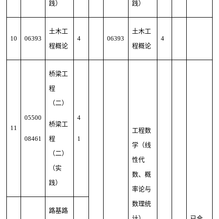
践）
践）
土木工
土木工
10
06393
4
06393
4
程概论
程概论
桥梁工
程
（二）
05500
4
桥梁工
11
工程数
08461
程
1
学（线
（二）
性代
（实
数、概
践）
率论与
数理统
路基路
计）
已合