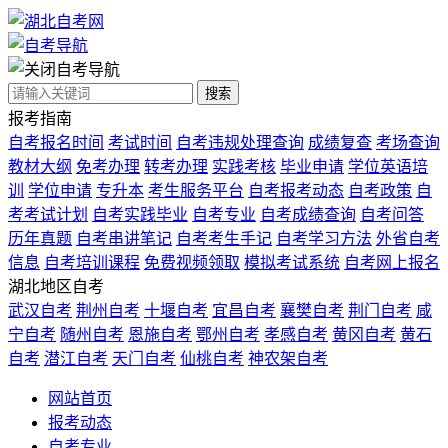
自考导航
搜索
报考指南
自考报名时间
考试时间
自考违规处理查询
成绩复查
考场查询
教材大纲
免考办理
转考办理
实践考核
毕业申请
学位英语培
训
学位申请
专升本
考生服务平台
自考报考动态
自考政策
自
考考试计划
自考实践毕业
自考专业
自考成绩查询
自考问答
历年真题
自考串讲笔记
自考考生手记
自考学习方法
外省自考
信息
自考培训课程
免费视频领取
模拟考试系统
自考网上报名
湖北地区自考
武汉自考
荆州自考
十堰自考
宜昌自考
襄樊自考
荆门自考
咸
宁自考
随州自考
恩施自考
鄂州自考
孝感自考
黄冈自考
黄石
自考
潜江自考
天门自考
仙桃自考
神农架自考
网站首页
报考动态
自考专业