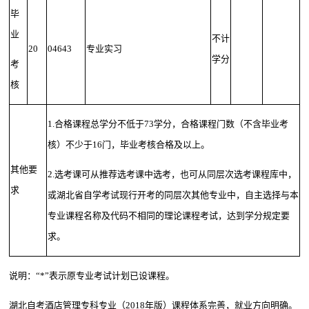
毕
业
不计
20
04643
专业实习
学分
考
核
1.合格课程总学分不低于73学分，合格课程门数（不含毕业考
核）不少于16门，毕业考核合格及以上。
其他要
2.选考课可从推荐选考课中选考，也可从同层次选考课程库中，
求
或湖北省自学考试现行开考的同层次其他专业中，自主选择与本
专业课程名称及代码不相同的理论课程考试，达到学分规定要
求。
说明：“*”表示原专业考试计划已设课程。
湖北自考酒店管理专科专业（2018年版）课程体系完善，就业方向明确。