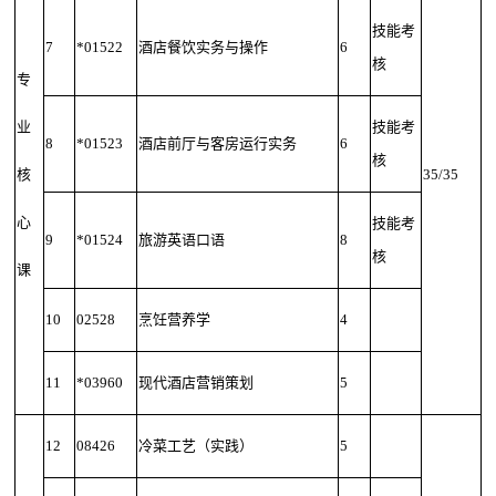
技能考
7
*01522
酒店餐饮实务与操作
6
核
专
业
技能考
8
*01523
酒店前厅与客房运行实务
6
核
核
35/35
心
技能考
9
*01524
旅游英语口语
8
核
课
10
02528
烹饪营养学
4
11
*03960
现代酒店营销策划
5
12
08426
冷菜工艺（实践）
5