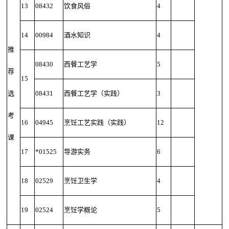
13
08432
饮食风俗
4
14
00984
酒水知识
4
推
08430
西餐工艺学
5
荐
15
选
08431
西餐工艺学（实践）
3
考
16
04945
烹饪工艺实践（实践）
12
课
17
*01525
导游实务
6
18
02529
烹饪卫生学
4
19
02524
烹饪学概论
5