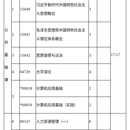
习近平新时代中国特色社会主
1
15040
3
义思想概论
公
毛泽东思想和中国特色社会主
2
15041
3
义理论体系概论
共
基
17/17
3
15042
思想道德与法治
3
础
4
04729
大学语文
4
课
*00018
计算机应用基础
2
5
*00019
计算机应用基础（实践）
2
6
00147
人力资源管理（一）
6