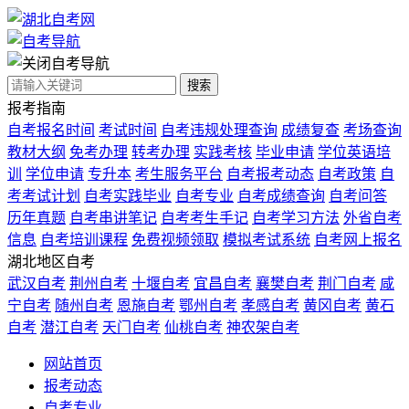
自考导航
搜索
报考指南
自考报名时间
考试时间
自考违规处理查询
成绩复查
考场查询
教材大纲
免考办理
转考办理
实践考核
毕业申请
学位英语培
训
学位申请
专升本
考生服务平台
自考报考动态
自考政策
自
考考试计划
自考实践毕业
自考专业
自考成绩查询
自考问答
历年真题
自考串讲笔记
自考考生手记
自考学习方法
外省自考
信息
自考培训课程
免费视频领取
模拟考试系统
自考网上报名
湖北地区自考
武汉自考
荆州自考
十堰自考
宜昌自考
襄樊自考
荆门自考
咸
宁自考
随州自考
恩施自考
鄂州自考
孝感自考
黄冈自考
黄石
自考
潜江自考
天门自考
仙桃自考
神农架自考
网站首页
报考动态
自考专业