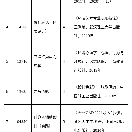
2011年（2020年重印）
《环境艺术专业表现技法》，
设计表达（环
4
14166
4
王刚编，武汉理工大学出版
境设计）
社，2019年
《环境心理学：心理、行为与
环境行为与心
5
13740
4
环境》，房慧聪编，上海教育
理学
出版社，2019年
《设计色彩》，张歌明编，中
6
13685
光与色彩
4
国轻工业出版社，2019年
《AutoCAD 2021从入门到精
计算机辅助设
7
04856
5
通》天工在线 著，中国水利水
计（实践）
电出版社，2020年