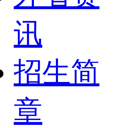
讯
招生简
章