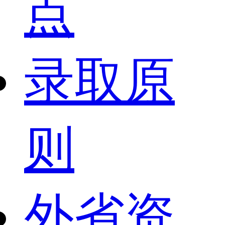
点
录取原
则
外省资