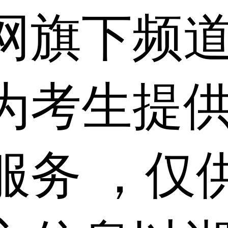
网旗下频
为考生提
服务 ，仅