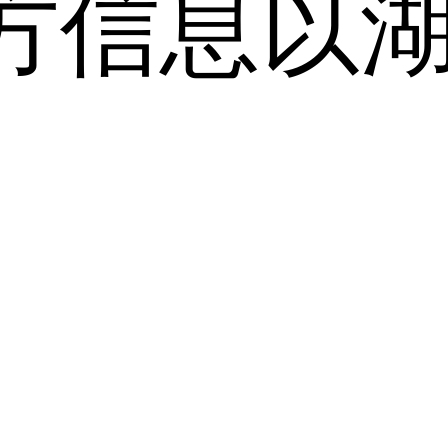
方信息以
。