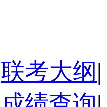
联考大纲
|
成绩查询
|