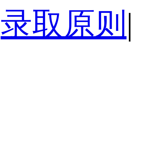
录取原则
|