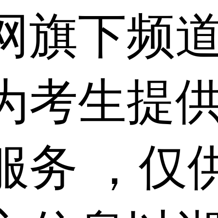
网旗下频
为考生提
服务 ，仅