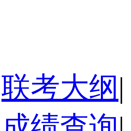
联考大纲
|
成绩查询
|