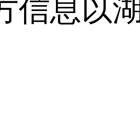
方信息以
。