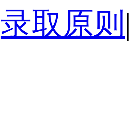
录取原则
|