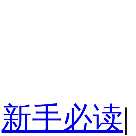
新手必读
|