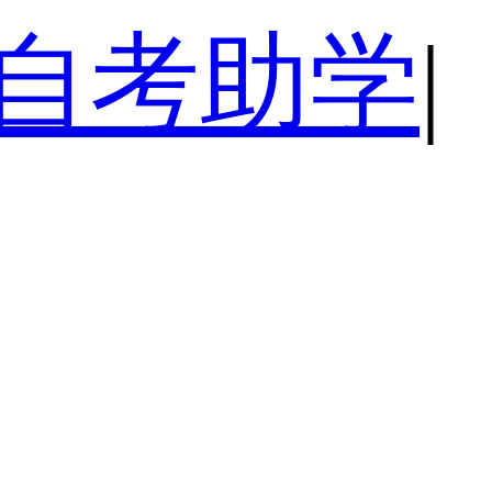
自考助学
|