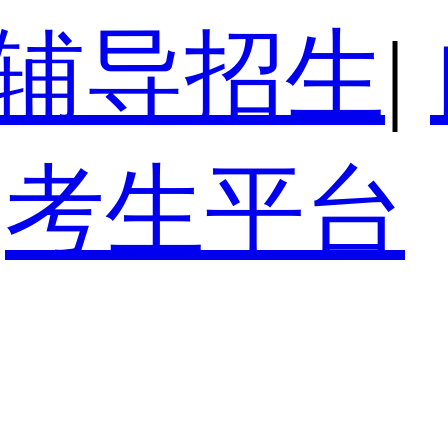
辅导招生
|
考生平台