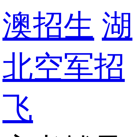
澳招生
湖
北空军招
飞