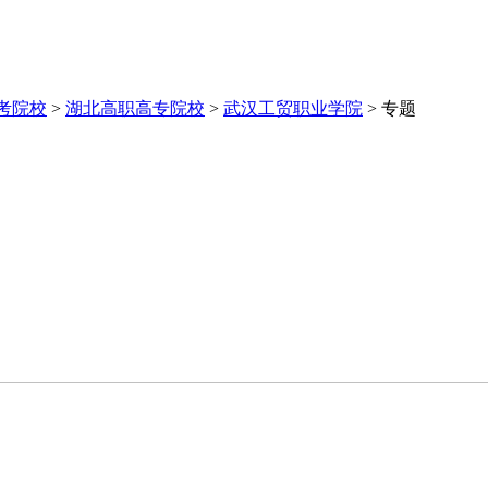
考院校
>
湖北高职高专院校
>
武汉工贸职业学院
>
专题
群