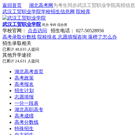
返回首页
湖北高考网
为考生同步武汉工贸职业学院高招信息
武汉工贸职业学院学校招生信息网
院校库
武汉工贸职业学院
民办
专科
综合类
学校官网：
点击访问
招生电话：
027-50528956
高考录取分数线
院校排名
志愿填报咨询
落榜了怎么办
招生录取相关
已累计
48,635
人提问
其他升学途径
已累计
24,631
人提问
湖北高考首页
高考政策
高考报名
招生计划
志愿填报
一分一段表
湖北高职高专
高考成绩
高考分数线
特殊招生
自主招生