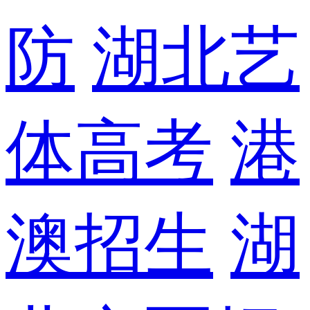
防
湖北艺
体高考
港
澳招生
湖