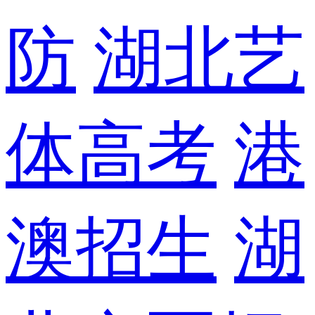
防
湖北艺
体高考
港
澳招生
湖