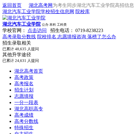
返回首页
湖北高考网
为考生同步湖北汽车工业学院高招信息
湖北汽车工业学院学校招生信息网
院校库
湖北汽车工业学院
公办
本科
工科类
学校官网：
点击访问
招生电话：
0719-8238223
高考录取分数线
院校排名
志愿填报咨询
落榜了怎么办
招生录取相关
已累计
48,635
人提问
其他升学途径
已累计
24,631
人提问
湖北高考首页
高考政策
高考报名
招生计划
志愿填报
一分一段表
湖北高职高专
高考成绩
高考分数线
特殊招生
自主招生