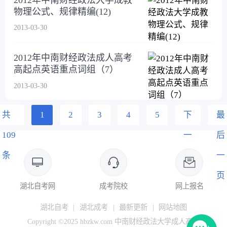
物理公式、规律精编(12)
2013-03-30
2012年中南财经政法成人高考
高起点英语重点词组（7）
2013-03-30
共
1
2
3
4
5
下
最
109
一
后
条
页
一
页
湖北自考网
成考院校
网上报名
湖北自考
|
湖北成考
|
最新更新
|
网站地图
Copyright ©2025 hbzkw.com 中南财经政法大学成人高考