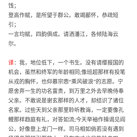
饯；
登高作赋，是所望于群公。敢竭鄙怀，恭疏短
引；
一言均赋，四韵俱成。请洒潘江，各倾陆海云
尔。
译
：我，地位低下，一个书生。没有请缨报国的
机会，虽然和终军的年龄相同;像班超那样有投笔
从戎的胸怀，也仰慕宗悫“乘风破浪”的志愿。宁
愿舍弃一生的功名富贵，到万里之外去早晚侍奉
父亲。不敢说是谢玄那样的人才，却结识了诸位
名家。过些天到父亲那里聆听教诲，一定要像孔
鲤那样趋庭有礼，对答如流;今天举袖作揖谒见阎
公，好像登上龙门一样。司马相如倘若没有遇到