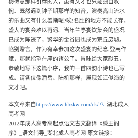
杨得意那样引荐的人，虽有文才也只能独自叹
惋。既然遇到钟子期那样的知音，演奏高山流水
的乐曲又有什么羞惭呢?唉!名胜的地方不能长存，
盛大的宴会难以再遇。当年兰亭宴饮集会的盛况
已成为陈迹了，繁华的金谷园也成为荒丘废墟。
临别赠言，作为有幸参加这次盛宴的纪念;登高作
赋，那就指望在座的诸公了。冒昧给大家献丑，
恭敬地写下这篇小序，我的一首四韵小诗也已写
成。请各位像潘岳、陆机那样，展现如江似海的
文才吧。
本文章来自
https://www.hbzkw.com/ck/
湖北成人
高考网
2012年成人高考高起点语文古文翻译《滕王阁
序》_语文辅导_湖北成人高考网 原文链接：