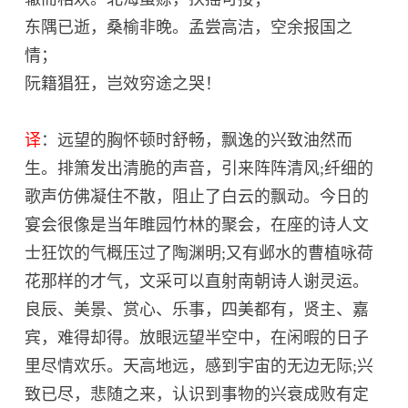
东隅已逝，桑榆非晚。孟尝高洁，空余报国之
情；
阮籍猖狂，岂效穷途之哭！
译
：远望的胸怀顿时舒畅，飘逸的兴致油然而
生。排箫发出清脆的声音，引来阵阵清风;纤细的
歌声仿佛凝住不散，阻止了白云的飘动。今日的
宴会很像是当年睢园竹林的聚会，在座的诗人文
士狂饮的气概压过了陶渊明;又有邺水的曹植咏荷
花那样的才气，文采可以直射南朝诗人谢灵运。
良辰、美景、赏心、乐事，四美都有，贤主、嘉
宾，难得却得。放眼远望半空中，在闲暇的日子
里尽情欢乐。天高地远，感到宇宙的无边无际;兴
致已尽，悲随之来，认识到事物的兴衰成败有定