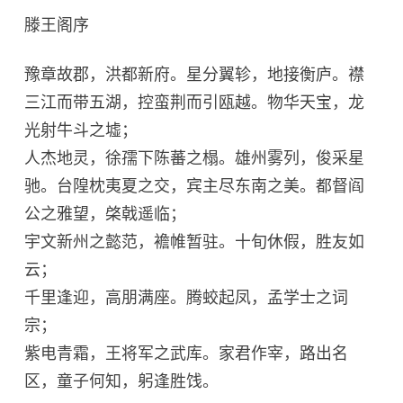
滕王阁序
豫章故郡，洪都新府。星分翼轸，地接衡庐。襟
三江而带五湖，控蛮荆而引瓯越。物华天宝，龙
光射牛斗之墟；
人杰地灵，徐孺下陈蕃之榻。雄州雾列，俊采星
驰。台隍枕夷夏之交，宾主尽东南之美。都督阎
公之雅望，棨戟遥临；
宇文新州之懿范，襜帷暂驻。十旬休假，胜友如
云；
千里逢迎，高朋满座。腾蛟起凤，孟学士之词
宗；
紫电青霜，王将军之武库。家君作宰，路出名
区，童子何知，躬逢胜饯。