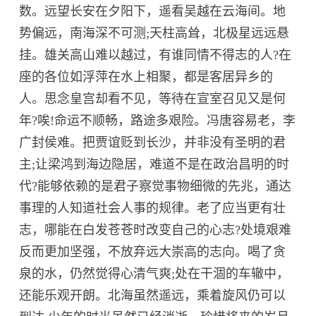
数。远望长安在夕阳下，遥看吴越在云海间。地
势偏远，南海深不可测;天柱高耸，北极星远远悬
挂。雄关高山难以越过，有谁同情不得志的人?在
座的各位如浮萍在水上相聚，都是客居异乡的
人。思念皇宫却看不见，等待在宣室召见又是何
年?唉!命运不顺畅，路途多艰险。冯唐容易老，李
广封侯难。把贾谊贬到长沙，并非没有圣明的君
主;让梁鸿到海边隐居，难道不是在政治昌明的时
代?能够依赖的是君子察觉事物细微的先兆，通达
事理的人知道社会人事的规律。老了应当更有壮
志，哪能在白发苍苍时改变自己的心志?处境艰难
反而更加坚强，不放弃远大崇高的志向。喝了贪
泉的水，仍然觉得心清气爽;处在干涸的车辙中，
还能乐观开朗。北海虽然遥远，乘着旋风仍可以