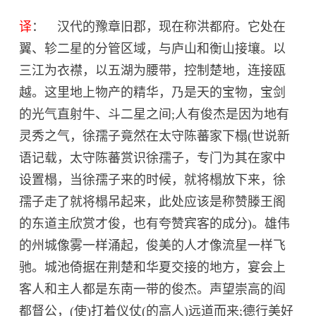
译
： 汉代的豫章旧郡，现在称洪都府。它处在
翼、轸二星的分管区域，与庐山和衡山接壤。以
三江为衣襟，以五湖为腰带，控制楚地，连接瓯
越。这里地上物产的精华，乃是天的宝物，宝剑
的光气直射牛、斗二星之间;人有俊杰是因为地有
灵秀之气，徐孺子竟然在太守陈蕃家下榻(世说新
语记载，太守陈蕃赏识徐孺子，专门为其在家中
设置榻，当徐孺子来的时候，就将榻放下来，徐
孺子走了就将榻吊起来，此处应该是称赞滕王阁
的东道主欣赏才俊，也有夸赞宾客的成分)。雄伟
的州城像雾一样涌起，俊美的人才像流星一样飞
驰。城池倚据在荆楚和华夏交接的地方，宴会上
客人和主人都是东南一带的俊杰。声望崇高的阎
都督公，(使)打着仪仗(的高人)远道而来;德行美好