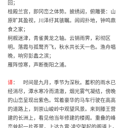
回；
桂殿兰宫，即冈峦之体势。披绣闼，俯雕甍：山
原旷其盈视，川泽纡其骇瞩。闾阎扑地，钟鸣鼎
食之家；
舸舰迷津，青雀黄龙之轴。云销雨霁，彩彻区
明。落霞与孤鹜齐飞，秋水共长天一色。渔舟唱
晚，响穷彭蠡之滨；
雁阵惊寒，声断衡阳之浦。
译
： 时间是九月，季节为深秋。蓄积的雨水已
经消尽，潭水寒冷而清澈，烟光雾气凝结，傍晚
的山峦呈现出紫色。驾着豪华的马车行驶在高高
的道路上，到崇山峻岭中观望风景。来到滕王营
建的长洲上，看见他当年修建的楼阁。重叠的峰
峦耸起一片苍翠，上达九霄;凌空架起的阁道上，