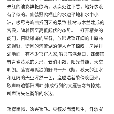
朱红的油彩鲜艳欲滴，从高处往下看，地好像没
有了似的。仙鹤野鸭栖止的水边平地和水中小
洲，极尽岛屿曲折回环的景致;桂树与木兰建成的
宫殿，随着冈峦高低起伏的态势。 打开精美的
阁门，俯瞰雕饰的屋脊，放眼远望辽阔的山原充
满视野，迂回的河流湖泊使人看了惊叹。房屋排
满地面，有不少官宦人家;船只布满渡口，都装饰
着青雀黄龙的头形。云消雨散，阳光普照，天空
明朗。落霞与孤独的野鸭一齐飞翔，秋天的江水
和辽阔的天空浑然一色。渔船唱着歌傍晚回来，
歌声响遍鄱阳湖畔;排成行列的大雁被寒气惊扰，
叫声消失在衡阳的水边。
遥襟甫畅，逸兴遄飞。爽籁发而清风生，纤歌凝