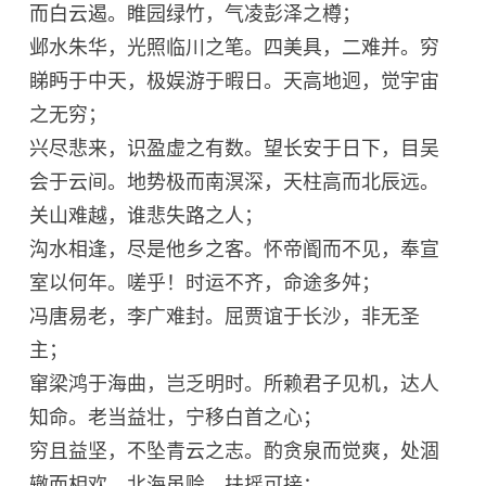
而白云遏。睢园绿竹，气凌彭泽之樽；
邺水朱华，光照临川之笔。四美具，二难并。穷
睇眄于中天，极娱游于暇日。天高地迥，觉宇宙
之无穷；
兴尽悲来，识盈虚之有数。望长安于日下，目吴
会于云间。地势极而南溟深，天柱高而北辰远。
关山难越，谁悲失路之人；
沟水相逢，尽是他乡之客。怀帝阍而不见，奉宣
室以何年。嗟乎！时运不齐，命途多舛；
冯唐易老，李广难封。屈贾谊于长沙，非无圣
主；
窜梁鸿于海曲，岂乏明时。所赖君子见机，达人
知命。老当益壮，宁移白首之心；
穷且益坚，不坠青云之志。酌贪泉而觉爽，处涸
辙而相欢。北海虽赊，扶摇可接；