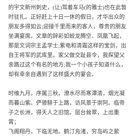
的宇文新州刺史，(让)驾着车马(的雅士)也在此暂
时驻扎。正好赶上十日一休的假日，才华出众的
朋友多得如云;迎接千里而来的客人，尊贵的朋友
坐满宴席。文章的辞彩如蛟龙腾空、凤凰飞起，
那是文词宗主孟学士;紫电和清霜这样的宝剑，出
自王将军的武库里。家父做交趾县令，我探望父
亲路过这个有名的地方;我一个小孩子知道什么，
却有幸亲自遇到了这样盛大的宴会。
时维九月，序属三秋。潦水尽而寒潭清，烟光凝
而暮山紫。俨骖騑于上路，访风景于崇阿。临帝
子之长洲，得天人之旧馆。层台耸翠，上出重
霄；
飞阁翔丹，下临无地。鹤汀凫渚，穷岛屿之萦