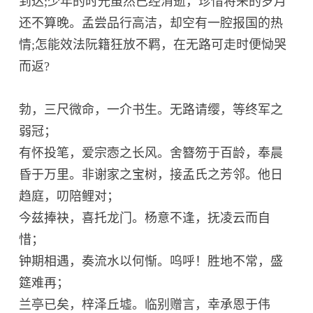
到达;少年的时光虽然已经消逝，珍惜将来的岁月
还不算晚。孟尝品行高洁，却空有一腔报国的热
情;怎能效法阮籍狂放不羁，在无路可走时便恸哭
而返?
勃，三尺微命，一介书生。无路请缨，等终军之
弱冠；
有怀投笔，爱宗悫之长风。舍簪笏于百龄，奉晨
昏于万里。非谢家之宝树，接孟氏之芳邻。他日
趋庭，叨陪鲤对；
今兹捧袂，喜托龙门。杨意不逢，抚凌云而自
惜；
钟期相遇，奏流水以何惭。呜呼！胜地不常，盛
筵难再；
兰亭已矣，梓泽丘墟。临别赠言，幸承恩于伟