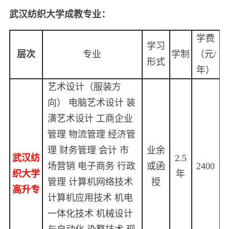
武汉纺织大学成教专业：
学费
学习
层次
专业
学制
（元/
形式
年）
艺术设计（服装方
向） 电脑艺术设计 装
潢艺术设计 工商企业
管理 物流管理 经济管
理 财务管理 会计 市
业余
武汉纺
2.5
场营销 电子商务 行政
或函
2400
织大学
年
管理 计算机网络技术
授
高升专
计算机应用技术 机电
一体化技术 机械设计