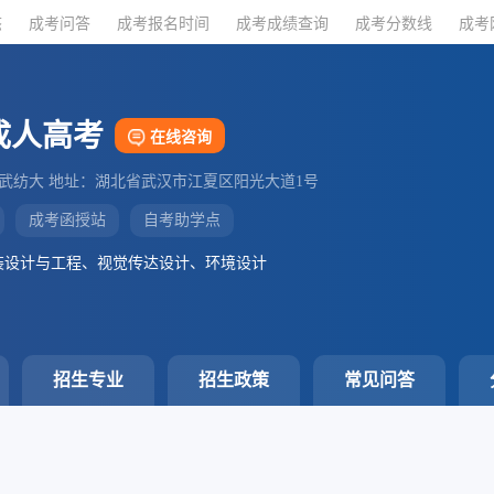
态
态
成考问答
成考问答
成考报名时间
成考报名时间
成考成绩查询
成考成绩查询
成考分数线
成考分数线
成考
成考
成人高考
在线咨询
：武纺大 地址：湖北省武汉市江夏区阳光大道1号
成考函授站
自考助学点
装设计与工程、视觉传达设计、环境设计
招生专业
招生政策
常见问答