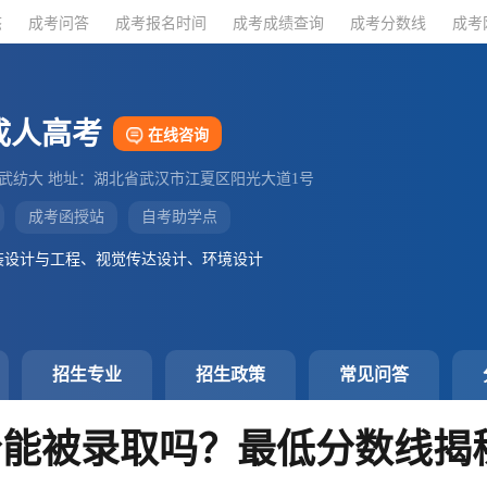
态
态
成考问答
成考问答
成考报名时间
成考报名时间
成考成绩查询
成考成绩查询
成考分数线
成考分数线
成考
成考
成人高考
在线咨询
：武纺大 地址：湖北省武汉市江夏区阳光大道1号
成考函授站
自考助学点
装设计与工程、视觉传达设计、环境设计
招生专业
招生政策
常见问答
分能被录取吗？最低分数线揭