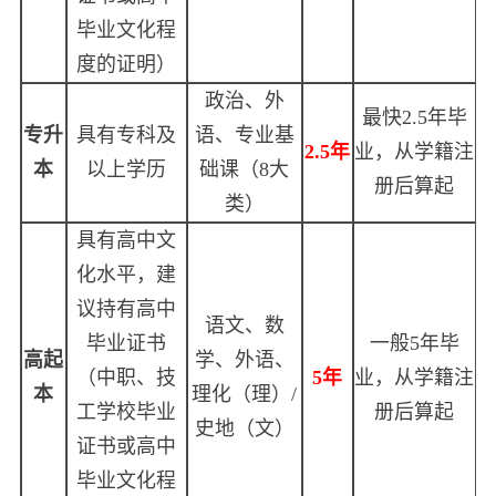
毕业文化程
度的证明）
政治、外
最快
2.5
年毕
专升
具有专科及
语、专业基
2.5年
业，从学籍注
本
以上学历
础课（
8
大
册后算起
类）
具有高中文
化水平，建
议持有高中
语文、数
毕业证书
一般
5
年毕
高起
学、外语、
（中职、技
5年
业，从学籍注
本
理化（理）
/
工学校毕业
册后算起
史地（文）
证书或高中
毕业文化程