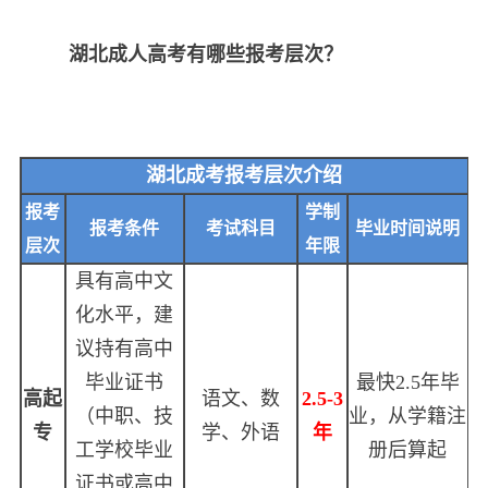
湖北成人高考有哪些报考层次？
湖北成考报考层次介绍
报考
学制
报考条件
考试科目
毕业时间说明
层次
年限
具有高中文
化水平，建
议持有高中
毕业证书
最快
2.5
年毕
高起
语文、数
2.5-3
（中职、技
业，从学籍注
专
学、外语
年
工学校毕业
册后算起
证书或高中